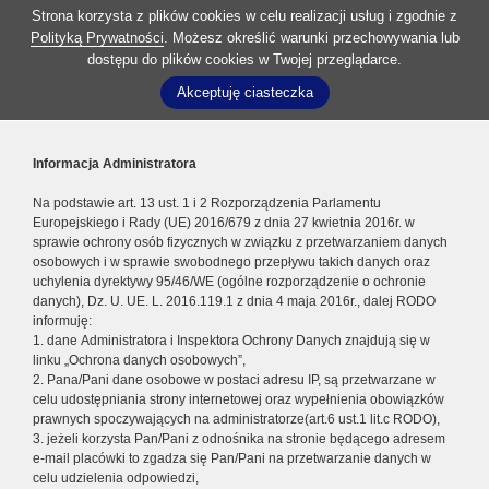
Strona korzysta z plików cookies w celu realizacji usług i zgodnie z
Polityką Prywatności
. Możesz określić warunki przechowywania lub
dostępu do plików cookies w Twojej przeglądarce.
Akceptuję ciasteczka
Informacja Administratora
Na podstawie art. 13 ust. 1 i 2 Rozporządzenia Parlamentu
Europejskiego i Rady (UE) 2016/679 z dnia 27 kwietnia 2016r. w
sprawie ochrony osób fizycznych w związku z przetwarzaniem danych
osobowych i w sprawie swobodnego przepływu takich danych oraz
uchylenia dyrektywy 95/46/WE (ogólne rozporządzenie o ochronie
danych), Dz. U. UE. L. 2016.119.1 z dnia 4 maja 2016r., dalej RODO
informuję:
1. dane Administratora i Inspektora Ochrony Danych znajdują się w
linku „Ochrona danych osobowych”,
2. Pana/Pani dane osobowe w postaci adresu IP, są przetwarzane w
celu udostępniania strony internetowej oraz wypełnienia obowiązków
prawnych spoczywających na administratorze(art.6 ust.1 lit.c RODO),
3. jeżeli korzysta Pan/Pani z odnośnika na stronie będącego adresem
e-mail placówki to zgadza się Pan/Pani na przetwarzanie danych w
celu udzielenia odpowiedzi,