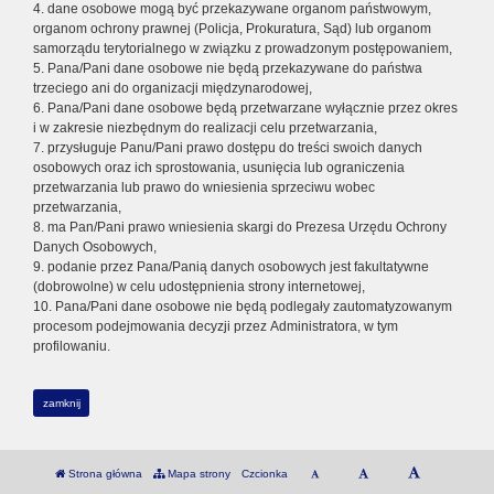
4. dane osobowe mogą być przekazywane organom państwowym,
organom ochrony prawnej (Policja, Prokuratura, Sąd) lub organom
samorządu terytorialnego w związku z prowadzonym postępowaniem,
5. Pana/Pani dane osobowe nie będą przekazywane do państwa
trzeciego ani do organizacji międzynarodowej,
6. Pana/Pani dane osobowe będą przetwarzane wyłącznie przez okres
i w zakresie niezbędnym do realizacji celu przetwarzania,
7. przysługuje Panu/Pani prawo dostępu do treści swoich danych
osobowych oraz ich sprostowania, usunięcia lub ograniczenia
przetwarzania lub prawo do wniesienia sprzeciwu wobec
przetwarzania,
8. ma Pan/Pani prawo wniesienia skargi do Prezesa Urzędu Ochrony
Danych Osobowych,
9. podanie przez Pana/Panią danych osobowych jest fakultatywne
(dobrowolne) w celu udostępnienia strony internetowej,
10. Pana/Pani dane osobowe nie będą podlegały zautomatyzowanym
procesom podejmowania decyzji przez Administratora, w tym
profilowaniu.
zamknij
Strona główna
Mapa strony
Czcionka