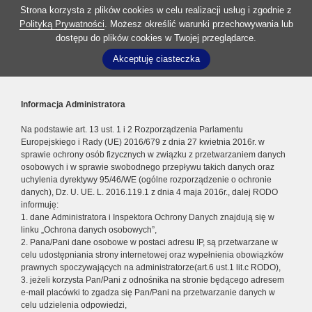
Strona korzysta z plików cookies w celu realizacji usług i zgodnie z
Polityką Prywatności
. Możesz określić warunki przechowywania lub
dostępu do plików cookies w Twojej przeglądarce.
Akceptuję ciasteczka
Informacja Administratora
Na podstawie art. 13 ust. 1 i 2 Rozporządzenia Parlamentu
Europejskiego i Rady (UE) 2016/679 z dnia 27 kwietnia 2016r. w
sprawie ochrony osób fizycznych w związku z przetwarzaniem danych
osobowych i w sprawie swobodnego przepływu takich danych oraz
uchylenia dyrektywy 95/46/WE (ogólne rozporządzenie o ochronie
danych), Dz. U. UE. L. 2016.119.1 z dnia 4 maja 2016r., dalej RODO
informuję:
1. dane Administratora i Inspektora Ochrony Danych znajdują się w
linku „Ochrona danych osobowych”,
2. Pana/Pani dane osobowe w postaci adresu IP, są przetwarzane w
celu udostępniania strony internetowej oraz wypełnienia obowiązków
prawnych spoczywających na administratorze(art.6 ust.1 lit.c RODO),
3. jeżeli korzysta Pan/Pani z odnośnika na stronie będącego adresem
e-mail placówki to zgadza się Pan/Pani na przetwarzanie danych w
celu udzielenia odpowiedzi,