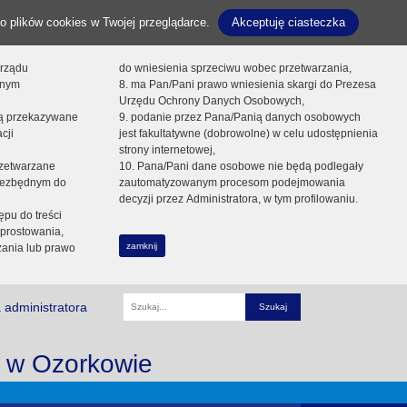
o plików cookies w Twojej przeglądarce.
Akceptuję ciasteczka
orządu
do wniesienia sprzeciwu wobec przetwarzania,
onym
8. ma Pan/Pani prawo wniesienia skargi do Prezesa
Urzędu Ochrony Danych Osobowych,
dą przekazywane
9. podanie przez Pana/Panią danych osobowych
cji
jest fakultatywne (dobrowolne) w celu udostępnienia
strony internetowej,
zetwarzane
10. Pana/Pani dane osobowe nie będą podlegały
niezbędnym do
zautomatyzowanym procesom podejmowania
decyzji przez Administratora, w tym profilowaniu.
ępu do treści
prostowania,
zamknij
zania lub prawo
 administratora
Fraza
i w Ozorkowie