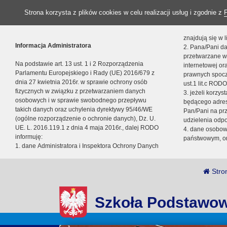
Strona korzysta z plików cookies w celu realizacji usług i zgodnie z
znajdują się w
Informacja Administratora
2. Pana/Pani da
przetwarzane w
Na podstawie art. 13 ust. 1 i 2 Rozporządzenia
internetowej o
Parlamentu Europejskiego i Rady (UE) 2016/679 z
prawnych spocz
dnia 27 kwietnia 2016r. w sprawie ochrony osób
ust.1 lit.c RODO
fizycznych w związku z przetwarzaniem danych
3. jeżeli korzy
osobowych i w sprawie swobodnego przepływu
będącego adres
takich danych oraz uchylenia dyrektywy 95/46/WE
Pan/Pani na pr
(ogólne rozporządzenie o ochronie danych), Dz. U.
udzielenia odp
UE. L. 2016.119.1 z dnia 4 maja 2016r., dalej RODO
4. dane osobo
informuję:
państwowym, or
1. dane Administratora i Inspektora Ochrony Danych
Stro
Szkoła Podstawow