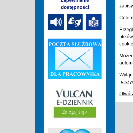
Zapewnianie
zapis
dostępności
Celem 
Przegl
plików
cooki
Możec
automa
Wyłącz
naszyc
Otwórz