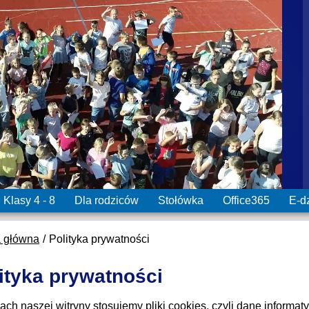
Klasy 4 - 8
Dla rodziców
Stołówka
Office365
E-d
a główna
Polityka prywatności
ityka prywatności
ch naszej witryny stosujemy pliki cookies, czyli dane informat