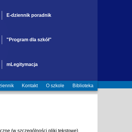
E-dziennik poradnik
"Program dla szkół"
mLegitymacja
ziennik
Kontakt
O szkole
Biblioteka
yczne (w szczególności pliki tekstowe)