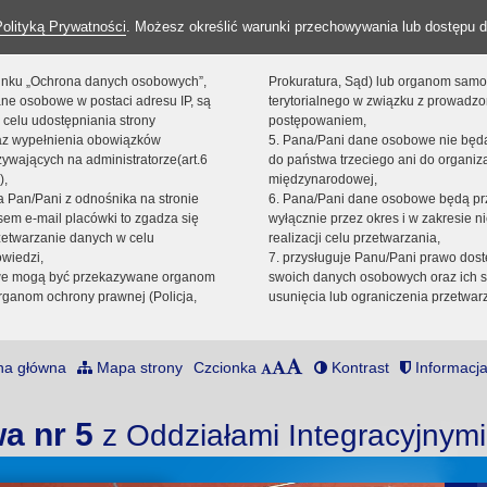
Polityką Prywatności
. Możesz określić warunki przechowywania lub dostępu d
 linku „Ochrona danych osobowych”,
Prokuratura, Sąd) lub organom sam
ne osobowe w postaci adresu IP, są
terytorialnego w związku z prowadz
 celu udostępniania strony
postępowaniem,
raz wypełnienia obowiązków
5. Pana/Pani dane osobowe nie bę
ywających na administratorze(art.6
do państwa trzeciego ani do organiza
),
międzynarodowej,
sta Pan/Pani z odnośnika na stronie
6. Pana/Pani dane osobowe będą pr
em e-mail placówki to zgadza się
wyłącznie przez okres i w zakresie 
zetwarzanie danych w celu
realizacji celu przetwarzania,
owiedzi,
7. przysługuje Panu/Pani prawo dost
we mogą być przekazywane organom
swoich danych osobowych oraz ich s
ganom ochrony prawnej (Policja,
usunięcia lub ograniczenia przetwar
na główna
Mapa strony
Czcionka
Kontrast
Informacja
a nr 5
z Oddziałami Integracyjnym