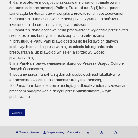
4. dane osobowe mogą być przekazywane organom państwowym,
organom ochrony prawnej (Policja, Prokuratura, Sąd) lub organom
samorządu terytorialnego w związku z prowadzonym postępowaniem,
5. Pana/Pani dane osobowe nie będą przekazywane do państwa
trzeciego ani do organizacji międzynarodowej,
6. Pana/Pani dane osobowe będą przetwarzane wyłącznie przez okres
i w zakresie niezbędnym do realizacji celu przetwarzania,
7. przysługuje Panu/Pani prawo dostępu do treści swoich danych
osobowych oraz ich sprostowania, usunięcia lub ograniczenia
przetwarzania lub prawo do wniesienia sprzeciwu wobec
przetwarzania,
8. ma Pan/Pani prawo wniesienia skargi do Prezesa Urzędu Ochrony
Danych Osobowych,
9. podanie przez Pana/Panią danych osobowych jest fakultatywne
(dobrowolne) w celu udostępnienia strony internetowej,
10. Pana/Pani dane osobowe nie będą podlegały zautomatyzowanym
procesom podejmowania decyzji przez Administratora, w tym
profilowaniu.
zamknij
Strona główna
Mapa strony
Czcionka