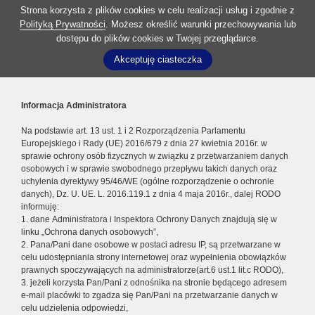
Strona korzysta z plików cookies w celu realizacji usług i zgodnie z
Polityką Prywatności
. Możesz określić warunki przechowywania lub
dostępu do plików cookies w Twojej przeglądarce.
Akceptuję ciasteczka
Informacja Administratora
Na podstawie art. 13 ust. 1 i 2 Rozporządzenia Parlamentu
Europejskiego i Rady (UE) 2016/679 z dnia 27 kwietnia 2016r. w
sprawie ochrony osób fizycznych w związku z przetwarzaniem danych
osobowych i w sprawie swobodnego przepływu takich danych oraz
uchylenia dyrektywy 95/46/WE (ogólne rozporządzenie o ochronie
danych), Dz. U. UE. L. 2016.119.1 z dnia 4 maja 2016r., dalej RODO
informuję:
1. dane Administratora i Inspektora Ochrony Danych znajdują się w
linku „Ochrona danych osobowych”,
2. Pana/Pani dane osobowe w postaci adresu IP, są przetwarzane w
celu udostępniania strony internetowej oraz wypełnienia obowiązków
prawnych spoczywających na administratorze(art.6 ust.1 lit.c RODO),
3. jeżeli korzysta Pan/Pani z odnośnika na stronie będącego adresem
e-mail placówki to zgadza się Pan/Pani na przetwarzanie danych w
celu udzielenia odpowiedzi,