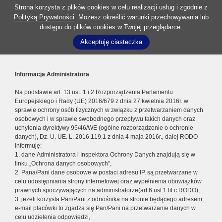
Strona korzysta z plików cookies w celu realizacji usług i zgodnie z
Polityką Prywatności
. Możesz określić warunki przechowywania lub
dostępu do plików cookies w Twojej przeglądarce.
Akceptuję ciasteczka
Informacja Administratora
Na podstawie art. 13 ust. 1 i 2 Rozporządzenia Parlamentu
Europejskiego i Rady (UE) 2016/679 z dnia 27 kwietnia 2016r. w
sprawie ochrony osób fizycznych w związku z przetwarzaniem danych
osobowych i w sprawie swobodnego przepływu takich danych oraz
uchylenia dyrektywy 95/46/WE (ogólne rozporządzenie o ochronie
danych), Dz. U. UE. L. 2016.119.1 z dnia 4 maja 2016r., dalej RODO
informuję:
1. dane Administratora i Inspektora Ochrony Danych znajdują się w
linku „Ochrona danych osobowych”,
2. Pana/Pani dane osobowe w postaci adresu IP, są przetwarzane w
celu udostępniania strony internetowej oraz wypełnienia obowiązków
prawnych spoczywających na administratorze(art.6 ust.1 lit.c RODO),
3. jeżeli korzysta Pan/Pani z odnośnika na stronie będącego adresem
e-mail placówki to zgadza się Pan/Pani na przetwarzanie danych w
celu udzielenia odpowiedzi,