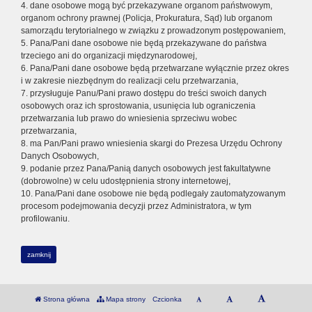
4. dane osobowe mogą być przekazywane organom państwowym,
organom ochrony prawnej (Policja, Prokuratura, Sąd) lub organom
samorządu terytorialnego w związku z prowadzonym postępowaniem,
5. Pana/Pani dane osobowe nie będą przekazywane do państwa
trzeciego ani do organizacji międzynarodowej,
6. Pana/Pani dane osobowe będą przetwarzane wyłącznie przez okres
i w zakresie niezbędnym do realizacji celu przetwarzania,
7. przysługuje Panu/Pani prawo dostępu do treści swoich danych
osobowych oraz ich sprostowania, usunięcia lub ograniczenia
przetwarzania lub prawo do wniesienia sprzeciwu wobec
przetwarzania,
8. ma Pan/Pani prawo wniesienia skargi do Prezesa Urzędu Ochrony
Danych Osobowych,
9. podanie przez Pana/Panią danych osobowych jest fakultatywne
(dobrowolne) w celu udostępnienia strony internetowej,
10. Pana/Pani dane osobowe nie będą podlegały zautomatyzowanym
procesom podejmowania decyzji przez Administratora, w tym
profilowaniu.
zamknij
Strona główna
Mapa strony
Czcionka