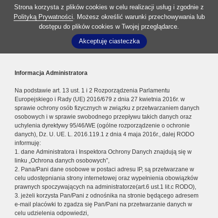
Strona korzysta z plików cookies w celu realizacji usług i zgodnie z
Polityką Prywatności
. Możesz określić warunki przechowywania lub
dostępu do plików cookies w Twojej przeglądarce.
Akceptuję ciasteczka
Informacja Administratora
Na podstawie art. 13 ust. 1 i 2 Rozporządzenia Parlamentu
Europejskiego i Rady (UE) 2016/679 z dnia 27 kwietnia 2016r. w
sprawie ochrony osób fizycznych w związku z przetwarzaniem danych
osobowych i w sprawie swobodnego przepływu takich danych oraz
uchylenia dyrektywy 95/46/WE (ogólne rozporządzenie o ochronie
danych), Dz. U. UE. L. 2016.119.1 z dnia 4 maja 2016r., dalej RODO
informuję:
1. dane Administratora i Inspektora Ochrony Danych znajdują się w
linku „Ochrona danych osobowych”,
2. Pana/Pani dane osobowe w postaci adresu IP, są przetwarzane w
celu udostępniania strony internetowej oraz wypełnienia obowiązków
prawnych spoczywających na administratorze(art.6 ust.1 lit.c RODO),
3. jeżeli korzysta Pan/Pani z odnośnika na stronie będącego adresem
e-mail placówki to zgadza się Pan/Pani na przetwarzanie danych w
celu udzielenia odpowiedzi,