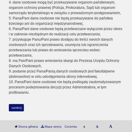
4. dane osobowe mogą być przekazywane organom państwowym,
organom ochrony prawnej (Policja, Prokuratura, Sąd) lub organom
samorządu terytorialnego w związku z prowadzonym postępowaniem,
5. Pana/Pani dane osobowe nie będą przekazywane do państwa
trzeciego ani do organizacji międzynarodowej,
6. Pana/Pani dane osobowe będą przetwarzane wyłącznie przez okres
i w zakresie niezbędnym do realizacji celu przetwarzania,
7. przysługuje Panu/Pani prawo dostępu do treści swoich danych
osobowych oraz ich sprostowania, usunięcia lub ograniczenia
przetwarzania lub prawo do wniesienia sprzeciwu wobec
przetwarzania,
8. ma Pan/Pani prawo wniesienia skargi do Prezesa Urzędu Ochrony
Danych Osobowych,
9. podanie przez Pana/Panią danych osobowych jest fakultatywne
(dobrowolne) w celu udostępnienia strony internetowej,
10. Pana/Pani dane osobowe nie będą podlegały zautomatyzowanym
procesom podejmowania decyzji przez Administratora, w tym
profilowaniu.
zamknij
Strona główna
Mapa strony
Czcionka