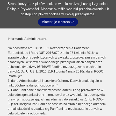
Strona korzysta z plików cookies w celu realizacji usług i zgodnie z
Polityką Prywatności
. Możesz określić warunki przechowywania lub
dostępu do plików cookies w Twojej przeglądarce.
Akceptuję ciasteczka
Informacja Administratora
Na podstawie art. 13 ust. 1 i 2 Rozporządzenia Parlamentu
Europejskiego i Rady (UE) 2016/679 z dnia 27 kwietnia 2016r. w
sprawie ochrony osób fizycznych w związku z przetwarzaniem danych
osobowych i w sprawie swobodnego przepływu takich danych oraz
uchylenia dyrektywy 95/46/WE (ogólne rozporządzenie o ochronie
danych), Dz. U. UE. L. 2016.119.1 z dnia 4 maja 2016r., dalej RODO
informuję:
1. dane Administratora i Inspektora Ochrony Danych znajdują się w
linku „Ochrona danych osobowych”,
2. Pana/Pani dane osobowe w postaci adresu IP, są przetwarzane w
celu udostępniania strony internetowej oraz wypełnienia obowiązków
prawnych spoczywających na administratorze(art.6 ust.1 lit.c RODO),
3. jeżeli korzysta Pan/Pani z odnośnika na stronie będącego adresem
e-mail placówki to zgadza się Pan/Pani na przetwarzanie danych w
celu udzielenia odpowiedzi,