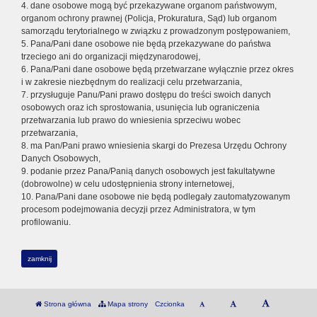
4. dane osobowe mogą być przekazywane organom państwowym,
organom ochrony prawnej (Policja, Prokuratura, Sąd) lub organom
samorządu terytorialnego w związku z prowadzonym postępowaniem,
5. Pana/Pani dane osobowe nie będą przekazywane do państwa
trzeciego ani do organizacji międzynarodowej,
6. Pana/Pani dane osobowe będą przetwarzane wyłącznie przez okres
i w zakresie niezbędnym do realizacji celu przetwarzania,
7. przysługuje Panu/Pani prawo dostępu do treści swoich danych
osobowych oraz ich sprostowania, usunięcia lub ograniczenia
przetwarzania lub prawo do wniesienia sprzeciwu wobec
przetwarzania,
8. ma Pan/Pani prawo wniesienia skargi do Prezesa Urzędu Ochrony
Danych Osobowych,
9. podanie przez Pana/Panią danych osobowych jest fakultatywne
(dobrowolne) w celu udostępnienia strony internetowej,
10. Pana/Pani dane osobowe nie będą podlegały zautomatyzowanym
procesom podejmowania decyzji przez Administratora, w tym
profilowaniu.
zamknij
Strona główna
Mapa strony
Czcionka