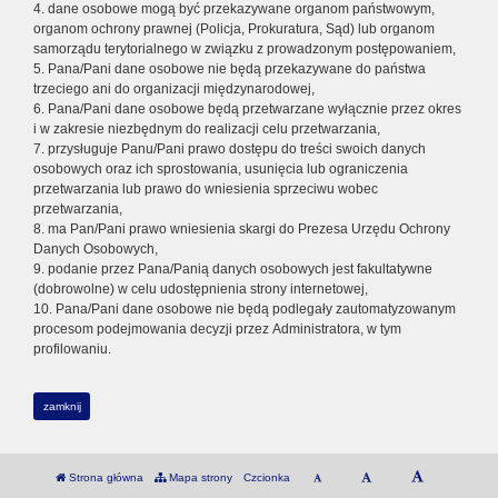
4. dane osobowe mogą być przekazywane organom państwowym,
organom ochrony prawnej (Policja, Prokuratura, Sąd) lub organom
samorządu terytorialnego w związku z prowadzonym postępowaniem,
5. Pana/Pani dane osobowe nie będą przekazywane do państwa
trzeciego ani do organizacji międzynarodowej,
6. Pana/Pani dane osobowe będą przetwarzane wyłącznie przez okres
i w zakresie niezbędnym do realizacji celu przetwarzania,
7. przysługuje Panu/Pani prawo dostępu do treści swoich danych
osobowych oraz ich sprostowania, usunięcia lub ograniczenia
przetwarzania lub prawo do wniesienia sprzeciwu wobec
przetwarzania,
8. ma Pan/Pani prawo wniesienia skargi do Prezesa Urzędu Ochrony
Danych Osobowych,
9. podanie przez Pana/Panią danych osobowych jest fakultatywne
(dobrowolne) w celu udostępnienia strony internetowej,
10. Pana/Pani dane osobowe nie będą podlegały zautomatyzowanym
procesom podejmowania decyzji przez Administratora, w tym
profilowaniu.
zamknij
Strona główna
Mapa strony
Czcionka