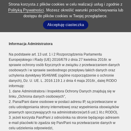
Strona korzysta z plików cookies w celu realizacji usług i zgodnie z
Polityką Prywatności
. Możesz określić warunki przechowywania lub
dostępu do plików cookies w Twojej przeglądarce.
Akceptuję ciasteczka
Informacja Administratora
Na podstawie art. 13 ust. 1 i 2 Rozporządzenia Parlamentu
Europejskiego i Rady (UE) 2016/679 z dnia 27 kwietnia 2016r. w
sprawie ochrony osób fizycznych w związku z przetwarzaniem danych
osobowych i w sprawie swobodnego przepływu takich danych oraz
uchylenia dyrektywy 95/46/WE (ogólne rozporządzenie o ochronie
danych), Dz. U. UE. L. 2016.119.1 z dnia 4 maja 2016r., dalej RODO
informuję:
1. dane Administratora i Inspektora Ochrony Danych znajdują się w
linku „Ochrona danych osobowych”,
2. Pana/Pani dane osobowe w postaci adresu IP, są przetwarzane w
celu udostępniania strony internetowej oraz wypełnienia obowiązków
prawnych spoczywających na administratorze(art.6 ust.1 lit.c RODO),
3. jeżeli korzysta Pan/Pani z odnośnika na stronie będącego adresem
e-mail placówki to zgadza się Pan/Pani na przetwarzanie danych w
celu udzielenia odpowiedzi,