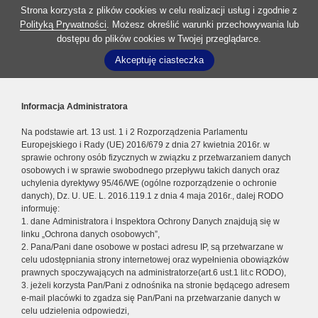
Strona korzysta z plików cookies w celu realizacji usług i zgodnie z
Polityką Prywatności
. Możesz określić warunki przechowywania lub
dostępu do plików cookies w Twojej przeglądarce.
Akceptuję ciasteczka
Informacja Administratora
Na podstawie art. 13 ust. 1 i 2 Rozporządzenia Parlamentu
Europejskiego i Rady (UE) 2016/679 z dnia 27 kwietnia 2016r. w
sprawie ochrony osób fizycznych w związku z przetwarzaniem danych
osobowych i w sprawie swobodnego przepływu takich danych oraz
uchylenia dyrektywy 95/46/WE (ogólne rozporządzenie o ochronie
danych), Dz. U. UE. L. 2016.119.1 z dnia 4 maja 2016r., dalej RODO
informuję:
1. dane Administratora i Inspektora Ochrony Danych znajdują się w
linku „Ochrona danych osobowych”,
2. Pana/Pani dane osobowe w postaci adresu IP, są przetwarzane w
celu udostępniania strony internetowej oraz wypełnienia obowiązków
prawnych spoczywających na administratorze(art.6 ust.1 lit.c RODO),
3. jeżeli korzysta Pan/Pani z odnośnika na stronie będącego adresem
e-mail placówki to zgadza się Pan/Pani na przetwarzanie danych w
celu udzielenia odpowiedzi,