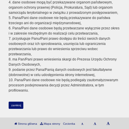
4. dane osobowe mogą być przekazywane organom państwowym,
organom ochrony prawnej (Policja, Prokuratura, Sąd) lub organom
samorządu terytorialnego w związku z prowadzonym postępowaniem,
5. Pana/Pani dane osobowe nie będą przekazywane do państwa
trzeciego ani do organizacji międzynarodowej,
6. Pana/Pani dane osobowe będą przetwarzane wyłącznie przez okres
i w zakresie niezbędnym do realizacji celu przetwarzania,
7. przysługuje Panu/Pani prawo dostępu do treści swoich danych
osobowych oraz ich sprostowania, usunięcia lub ograniczenia
przetwarzania lub prawo do wniesienia sprzeciwu wobec
przetwarzania,
8. ma Pan/Pani prawo wniesienia skargi do Prezesa Urzędu Ochrony
Danych Osobowych,
9. podanie przez Pana/Panią danych osobowych jest fakultatywne
(dobrowolne) w celu udostępnienia strony internetowej,
10. Pana/Pani dane osobowe nie będą podlegały zautomatyzowanym
procesom podejmowania decyzji przez Administratora, w tym
profilowaniu.
zamknij
Strona główna
Mapa strony
Czcionka