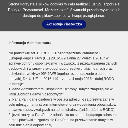
Strona korzysta z plików cookies w celu realizacji usług i zgodnie z
Polityką Prywatności
. Możesz określić warunki przechowywania lub
dostępu do plików cookies w Twojej przeglądarce.
Akceptuję ciasteczka
Informacja Administratora
Na podstawie art. 13 ust. 1 i 2 Rozporządzenia Parlamentu
Europejskiego i Rady (UE) 2016/679 z dnia 27 kwietnia 2016r. w
sprawie ochrony osób fizycznych w związku z przetwarzaniem danych
osobowych i w sprawie swobodnego przepływu takich danych oraz
uchylenia dyrektywy 95/46/WE (ogólne rozporządzenie o ochronie
danych), Dz. U. UE. L. 2016.119.1 z dnia 4 maja 2016r., dalej RODO
informuję:
1. dane Administratora i Inspektora Ochrony Danych znajdują się w
linku „Ochrona danych osobowych”,
2. Pana/Pani dane osobowe w postaci adresu IP, są przetwarzane w
celu udostępniania strony internetowej oraz wypełnienia obowiązków
prawnych spoczywających na administratorze(art.6 ust.1 lit.c RODO),
3. jeżeli korzysta Pan/Pani z odnośnika na stronie będącego adresem
e-mail placówki to zgadza się Pan/Pani na przetwarzanie danych w
celu udzielenia odpowiedzi,