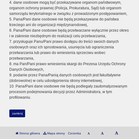
4. dane osobowe mogą być przekazywane organom państwowym,
organom ochrony prawnej (Policja, Prokuratura, Sąd) lub organom
samorządu terytorialnego w związku z prowadzonym postępowaniem,
5. Pana/Pani dane osobowe nie będą przekazywane do państwa
trzeciego ani do organizacji międzynarodowej,
6. Pana/Pani dane osobowe będą przetwarzane wyłącznie przez okres
i w zakresie niezbędnym do realizacji celu przetwarzania,
7. przysługuje Panu/Pani prawo dostępu do treści swoich danych
osobowych oraz ich sprostowania, usunięcia lub ograniczenia
przetwarzania lub prawo do wniesienia sprzeciwu wobec
przetwarzania,
8. ma Pan/Pani prawo wniesienia skargi do Prezesa Urzędu Ochrony
Danych Osobowych,
9. podanie przez Pana/Panią danych osobowych jest fakultatywne
(dobrowolne) w celu udostępnienia strony internetowej,
10. Pana/Pani dane osobowe nie będą podlegały zautomatyzowanym
procesom podejmowania decyzji przez Administratora, w tym
profilowaniu.
zamknij
Strona główna
Mapa strony
Czcionka