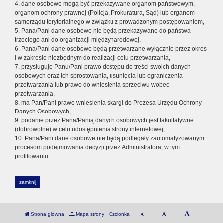
4. dane osobowe mogą być przekazywane organom państwowym,
organom ochrony prawnej (Policja, Prokuratura, Sąd) lub organom
samorządu terytorialnego w związku z prowadzonym postępowaniem,
5. Pana/Pani dane osobowe nie będą przekazywane do państwa
trzeciego ani do organizacji międzynarodowej,
6. Pana/Pani dane osobowe będą przetwarzane wyłącznie przez okres
i w zakresie niezbędnym do realizacji celu przetwarzania,
7. przysługuje Panu/Pani prawo dostępu do treści swoich danych
osobowych oraz ich sprostowania, usunięcia lub ograniczenia
przetwarzania lub prawo do wniesienia sprzeciwu wobec
przetwarzania,
8. ma Pan/Pani prawo wniesienia skargi do Prezesa Urzędu Ochrony
Danych Osobowych,
9. podanie przez Pana/Panią danych osobowych jest fakultatywne
(dobrowolne) w celu udostępnienia strony internetowej,
10. Pana/Pani dane osobowe nie będą podlegały zautomatyzowanym
procesom podejmowania decyzji przez Administratora, w tym
profilowaniu.
zamknij
Strona główna
Mapa strony
Czcionka