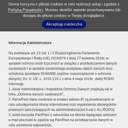
Strona korzysta z plików cookies w celu realizacji usług i zgodnie z
Polityką Prywatności
. Możesz określić warunki przechowywania lub
dostępu do plików cookies w Twojej przeglądarce.
Akceptuję ciasteczka
Informacja Administratora
Na podstawie art. 13 ust. 1 i 2 Rozporządzenia Parlamentu
Europejskiego i Rady (UE) 2016/679 z dnia 27 kwietnia 2016r. w
sprawie ochrony osób fizycznych w związku z przetwarzaniem danych
osobowych i w sprawie swobodnego przepływu takich danych oraz
uchylenia dyrektywy 95/46/WE (ogólne rozporządzenie o ochronie
danych), Dz. U. UE. L. 2016.119.1 z dnia 4 maja 2016r., dalej RODO
informuję:
1. dane Administratora i Inspektora Ochrony Danych znajdują się w
linku „Ochrona danych osobowych”,
2. Pana/Pani dane osobowe w postaci adresu IP, są przetwarzane w
celu udostępniania strony internetowej oraz wypełnienia obowiązków
prawnych spoczywających na administratorze(art.6 ust.1 lit.c RODO),
3. jeżeli korzysta Pan/Pani z odnośnika na stronie będącego adresem
e-mail placówki to zgadza się Pan/Pani na przetwarzanie danych w
celu udzielenia odpowiedzi,