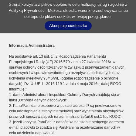
Strona korzysta z plików cookies w celu realizacji usług i zgodnie z
Polityką Prywatności
. Możesz określić warunki przechowywania lub
dostępu do plików cookies w Twojej przeglądarce.
Akceptuję ciasteczka
Informacja Administratora
Na podstawie art. 13 ust. 1 i 2 Rozporządzenia Parlamentu
Europejskiego i Rady (UE) 2016/679 z dnia 27 kwietnia 2016r. w
sprawie ochrony osób fizycznych w związku z przetwarzaniem danych
osobowych i w sprawie swobodnego przepływu takich danych oraz
uchylenia dyrektywy 95/46/WE (ogólne rozporządzenie o ochronie
danych), Dz. U. UE. L. 2016.119.1 z dnia 4 maja 2016r., dalej RODO
informuję:
1. dane Administratora i Inspektora Ochrony Danych znajdują się w
linku „Ochrona danych osobowych”,
2. Pana/Pani dane osobowe w postaci adresu IP, są przetwarzane w
celu udostępniania strony internetowej oraz wypełnienia obowiązków
prawnych spoczywających na administratorze(art.6 ust.1 lit.c RODO),
3. jeżeli korzysta Pan/Pani z odnośnika na stronie będącego adresem
e-mail placówki to zgadza się Pan/Pani na przetwarzanie danych w
celu udzielenia odpowiedzi,