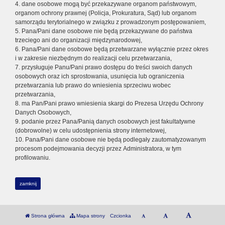
4. dane osobowe mogą być przekazywane organom państwowym,
organom ochrony prawnej (Policja, Prokuratura, Sąd) lub organom
samorządu terytorialnego w związku z prowadzonym postępowaniem,
5. Pana/Pani dane osobowe nie będą przekazywane do państwa
trzeciego ani do organizacji międzynarodowej,
6. Pana/Pani dane osobowe będą przetwarzane wyłącznie przez okres
i w zakresie niezbędnym do realizacji celu przetwarzania,
7. przysługuje Panu/Pani prawo dostępu do treści swoich danych
osobowych oraz ich sprostowania, usunięcia lub ograniczenia
przetwarzania lub prawo do wniesienia sprzeciwu wobec
przetwarzania,
8. ma Pan/Pani prawo wniesienia skargi do Prezesa Urzędu Ochrony
Danych Osobowych,
9. podanie przez Pana/Panią danych osobowych jest fakultatywne
(dobrowolne) w celu udostępnienia strony internetowej,
10. Pana/Pani dane osobowe nie będą podlegały zautomatyzowanym
procesom podejmowania decyzji przez Administratora, w tym
profilowaniu.
zamknij
Strona główna
Mapa strony
Czcionka