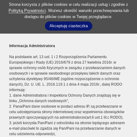
Strona korzysta z plików cookies w celu realizacji usług i zgodnie z
Polityką Prywatności
. Możesz określić warunki przechowywania lub
dostępu do plików cookies w Twojej przeglądarce.
Akceptuję ciasteczka
Informacja Administratora
Na podstawie art. 13 ust. 1 i 2 Rozporządzenia Parlamentu
Europejskiego i Rady (UE) 2016/679 z dnia 27 kwietnia 2016r. w
sprawie ochrony osób fizycznych w związku z przetwarzaniem danych
osobowych i w sprawie swobodnego przepływu takich danych oraz
uchylenia dyrektywy 95/46/WE (ogólne rozporządzenie o ochronie
danych), Dz. U. UE. L. 2016.119.1 z dnia 4 maja 2016r., dalej RODO
informuję:
1. dane Administratora i Inspektora Ochrony Danych znajdują się w
linku „Ochrona danych osobowych”,
2. Pana/Pani dane osobowe w postaci adresu IP, są przetwarzane w
celu udostępniania strony internetowej oraz wypełnienia obowiązków
prawnych spoczywających na administratorze(art.6 ust.1 lit.c RODO),
3. jeżeli korzysta Pan/Pani z odnośnika na stronie będącego adresem
e-mail placówki to zgadza się Pan/Pani na przetwarzanie danych w
celu udzielenia odpowiedzi,