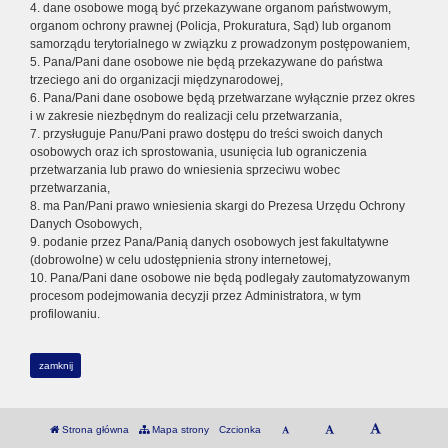
4. dane osobowe mogą być przekazywane organom państwowym,
organom ochrony prawnej (Policja, Prokuratura, Sąd) lub organom
samorządu terytorialnego w związku z prowadzonym postępowaniem,
5. Pana/Pani dane osobowe nie będą przekazywane do państwa
trzeciego ani do organizacji międzynarodowej,
6. Pana/Pani dane osobowe będą przetwarzane wyłącznie przez okres
i w zakresie niezbędnym do realizacji celu przetwarzania,
7. przysługuje Panu/Pani prawo dostępu do treści swoich danych
osobowych oraz ich sprostowania, usunięcia lub ograniczenia
przetwarzania lub prawo do wniesienia sprzeciwu wobec
przetwarzania,
8. ma Pan/Pani prawo wniesienia skargi do Prezesa Urzędu Ochrony
Danych Osobowych,
9. podanie przez Pana/Panią danych osobowych jest fakultatywne
(dobrowolne) w celu udostępnienia strony internetowej,
10. Pana/Pani dane osobowe nie będą podlegały zautomatyzowanym
procesom podejmowania decyzji przez Administratora, w tym
profilowaniu.
zamknij
Strona główna
Mapa strony
Czcionka