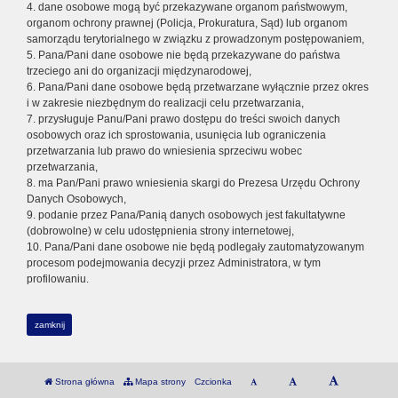
4. dane osobowe mogą być przekazywane organom państwowym,
organom ochrony prawnej (Policja, Prokuratura, Sąd) lub organom
samorządu terytorialnego w związku z prowadzonym postępowaniem,
5. Pana/Pani dane osobowe nie będą przekazywane do państwa
trzeciego ani do organizacji międzynarodowej,
6. Pana/Pani dane osobowe będą przetwarzane wyłącznie przez okres
i w zakresie niezbędnym do realizacji celu przetwarzania,
7. przysługuje Panu/Pani prawo dostępu do treści swoich danych
osobowych oraz ich sprostowania, usunięcia lub ograniczenia
przetwarzania lub prawo do wniesienia sprzeciwu wobec
przetwarzania,
8. ma Pan/Pani prawo wniesienia skargi do Prezesa Urzędu Ochrony
Danych Osobowych,
9. podanie przez Pana/Panią danych osobowych jest fakultatywne
(dobrowolne) w celu udostępnienia strony internetowej,
10. Pana/Pani dane osobowe nie będą podlegały zautomatyzowanym
procesom podejmowania decyzji przez Administratora, w tym
profilowaniu.
zamknij
Strona główna
Mapa strony
Czcionka