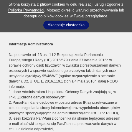
Strona korzysta z plików cookies w celu realizacji usług i zgodnie z
Polityką Prywatności
. Możesz określić warunki przechowywania lub
dostępu do plików cookies w Twojej przeglądarce.
Akceptuję ciasteczka
Informacja Administratora
Na podstawie art. 13 ust. 1 i 2 Rozporządzenia Parlamentu
Europejskiego i Rady (UE) 2016/679 z dnia 27 kwietnia 2016r. w
sprawie ochrony osób fizycznych w związku z przetwarzaniem danych
osobowych i w sprawie swobodnego przepływu takich danych oraz
uchylenia dyrektywy 95/46/WE (ogólne rozporządzenie o ochronie
danych), Dz. U. UE. L. 2016.119.1 z dnia 4 maja 2016r., dalej RODO
informuję:
1. dane Administratora i Inspektora Ochrony Danych znajdują się w
linku „Ochrona danych osobowych”,
2. Pana/Pani dane osobowe w postaci adresu IP, są przetwarzane w
celu udostępniania strony internetowej oraz wypełnienia obowiązków
prawnych spoczywających na administratorze(art.6 ust.1 lit.c RODO),
3. jeżeli korzysta Pan/Pani z odnośnika na stronie będącego adresem
e-mail placówki to zgadza się Pan/Pani na przetwarzanie danych w
celu udzielenia odpowiedzi,