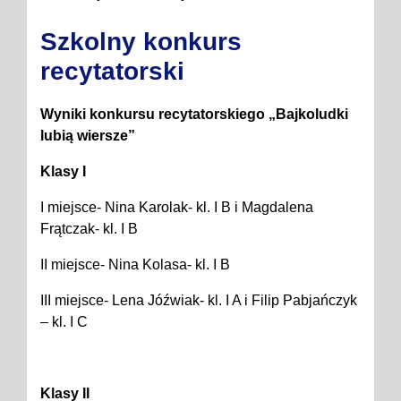
Szkolny konkurs
recytatorski
Wyniki konkursu recytatorskiego „Bajkoludki
lubią wiersze”
Klasy I
I miejsce- Nina Karolak- kl. I B i Magdalena
Frątczak- kl. I B
II miejsce- Nina Kolasa- kl. I B
III miejsce- Lena Jóźwiak- kl. I A i Filip Pabjańczyk
– kl. I C
Klasy II