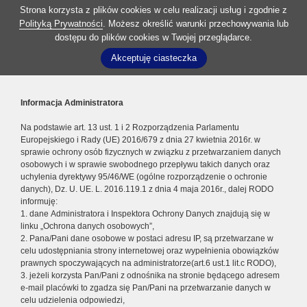
Strona korzysta z plików cookies w celu realizacji usług i zgodnie z
Polityką Prywatności
. Możesz określić warunki przechowywania lub
dostępu do plików cookies w Twojej przeglądarce.
Akceptuję ciasteczka
Informacja Administratora
Na podstawie art. 13 ust. 1 i 2 Rozporządzenia Parlamentu
Europejskiego i Rady (UE) 2016/679 z dnia 27 kwietnia 2016r. w
sprawie ochrony osób fizycznych w związku z przetwarzaniem danych
osobowych i w sprawie swobodnego przepływu takich danych oraz
uchylenia dyrektywy 95/46/WE (ogólne rozporządzenie o ochronie
danych), Dz. U. UE. L. 2016.119.1 z dnia 4 maja 2016r., dalej RODO
informuję:
1. dane Administratora i Inspektora Ochrony Danych znajdują się w
linku „Ochrona danych osobowych”,
2. Pana/Pani dane osobowe w postaci adresu IP, są przetwarzane w
celu udostępniania strony internetowej oraz wypełnienia obowiązków
prawnych spoczywających na administratorze(art.6 ust.1 lit.c RODO),
3. jeżeli korzysta Pan/Pani z odnośnika na stronie będącego adresem
e-mail placówki to zgadza się Pan/Pani na przetwarzanie danych w
celu udzielenia odpowiedzi,