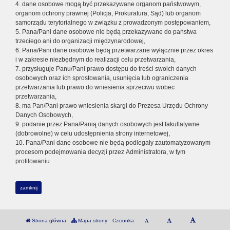
4. dane osobowe mogą być przekazywane organom państwowym,
organom ochrony prawnej (Policja, Prokuratura, Sąd) lub organom
samorządu terytorialnego w związku z prowadzonym postępowaniem,
5. Pana/Pani dane osobowe nie będą przekazywane do państwa
trzeciego ani do organizacji międzynarodowej,
6. Pana/Pani dane osobowe będą przetwarzane wyłącznie przez okres
i w zakresie niezbędnym do realizacji celu przetwarzania,
7. przysługuje Panu/Pani prawo dostępu do treści swoich danych
osobowych oraz ich sprostowania, usunięcia lub ograniczenia
przetwarzania lub prawo do wniesienia sprzeciwu wobec
przetwarzania,
8. ma Pan/Pani prawo wniesienia skargi do Prezesa Urzędu Ochrony
Danych Osobowych,
9. podanie przez Pana/Panią danych osobowych jest fakultatywne
(dobrowolne) w celu udostępnienia strony internetowej,
10. Pana/Pani dane osobowe nie będą podlegały zautomatyzowanym
procesom podejmowania decyzji przez Administratora, w tym
profilowaniu.
zamknij
Strona główna
Mapa strony
Czcionka