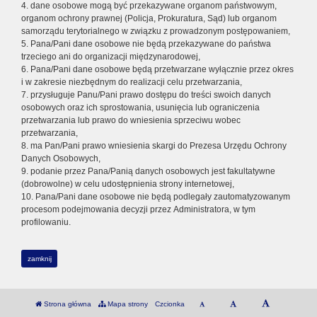
4. dane osobowe mogą być przekazywane organom państwowym,
organom ochrony prawnej (Policja, Prokuratura, Sąd) lub organom
samorządu terytorialnego w związku z prowadzonym postępowaniem,
5. Pana/Pani dane osobowe nie będą przekazywane do państwa
trzeciego ani do organizacji międzynarodowej,
6. Pana/Pani dane osobowe będą przetwarzane wyłącznie przez okres
i w zakresie niezbędnym do realizacji celu przetwarzania,
7. przysługuje Panu/Pani prawo dostępu do treści swoich danych
osobowych oraz ich sprostowania, usunięcia lub ograniczenia
przetwarzania lub prawo do wniesienia sprzeciwu wobec
przetwarzania,
8. ma Pan/Pani prawo wniesienia skargi do Prezesa Urzędu Ochrony
Danych Osobowych,
9. podanie przez Pana/Panią danych osobowych jest fakultatywne
(dobrowolne) w celu udostępnienia strony internetowej,
10. Pana/Pani dane osobowe nie będą podlegały zautomatyzowanym
procesom podejmowania decyzji przez Administratora, w tym
profilowaniu.
zamknij
Strona główna
Mapa strony
Czcionka