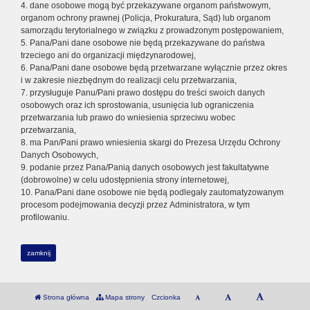
4. dane osobowe mogą być przekazywane organom państwowym,
organom ochrony prawnej (Policja, Prokuratura, Sąd) lub organom
samorządu terytorialnego w związku z prowadzonym postępowaniem,
5. Pana/Pani dane osobowe nie będą przekazywane do państwa
trzeciego ani do organizacji międzynarodowej,
6. Pana/Pani dane osobowe będą przetwarzane wyłącznie przez okres
i w zakresie niezbędnym do realizacji celu przetwarzania,
7. przysługuje Panu/Pani prawo dostępu do treści swoich danych
osobowych oraz ich sprostowania, usunięcia lub ograniczenia
przetwarzania lub prawo do wniesienia sprzeciwu wobec
przetwarzania,
8. ma Pan/Pani prawo wniesienia skargi do Prezesa Urzędu Ochrony
Danych Osobowych,
9. podanie przez Pana/Panią danych osobowych jest fakultatywne
(dobrowolne) w celu udostępnienia strony internetowej,
10. Pana/Pani dane osobowe nie będą podlegały zautomatyzowanym
procesom podejmowania decyzji przez Administratora, w tym
profilowaniu.
zamknij
Strona główna
Mapa strony
Czcionka