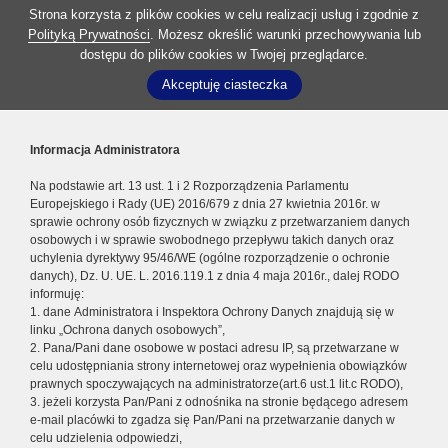
Strona korzysta z plików cookies w celu realizacji usług i zgodnie z
Polityką Prywatności
. Możesz określić warunki przechowywania lub
dostępu do plików cookies w Twojej przeglądarce.
Akceptuję ciasteczka
Informacja Administratora
Na podstawie art. 13 ust. 1 i 2 Rozporządzenia Parlamentu
Europejskiego i Rady (UE) 2016/679 z dnia 27 kwietnia 2016r. w
sprawie ochrony osób fizycznych w związku z przetwarzaniem danych
osobowych i w sprawie swobodnego przepływu takich danych oraz
uchylenia dyrektywy 95/46/WE (ogólne rozporządzenie o ochronie
danych), Dz. U. UE. L. 2016.119.1 z dnia 4 maja 2016r., dalej RODO
informuję:
1. dane Administratora i Inspektora Ochrony Danych znajdują się w
linku „Ochrona danych osobowych”,
2. Pana/Pani dane osobowe w postaci adresu IP, są przetwarzane w
celu udostępniania strony internetowej oraz wypełnienia obowiązków
prawnych spoczywających na administratorze(art.6 ust.1 lit.c RODO),
3. jeżeli korzysta Pan/Pani z odnośnika na stronie będącego adresem
e-mail placówki to zgadza się Pan/Pani na przetwarzanie danych w
celu udzielenia odpowiedzi,