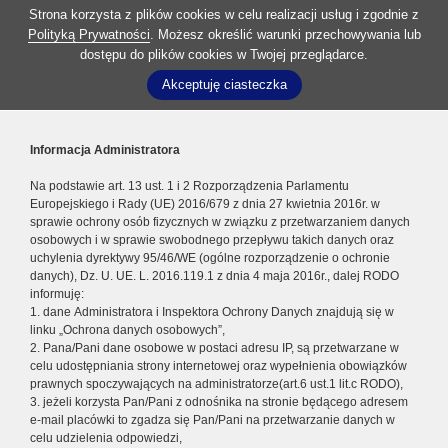
Strona korzysta z plików cookies w celu realizacji usług i zgodnie z
Polityką Prywatności
. Możesz określić warunki przechowywania lub
dostępu do plików cookies w Twojej przeglądarce.
Akceptuję ciasteczka
Informacja Administratora
Na podstawie art. 13 ust. 1 i 2 Rozporządzenia Parlamentu
Europejskiego i Rady (UE) 2016/679 z dnia 27 kwietnia 2016r. w
sprawie ochrony osób fizycznych w związku z przetwarzaniem danych
osobowych i w sprawie swobodnego przepływu takich danych oraz
uchylenia dyrektywy 95/46/WE (ogólne rozporządzenie o ochronie
danych), Dz. U. UE. L. 2016.119.1 z dnia 4 maja 2016r., dalej RODO
informuję:
1. dane Administratora i Inspektora Ochrony Danych znajdują się w
linku „Ochrona danych osobowych”,
2. Pana/Pani dane osobowe w postaci adresu IP, są przetwarzane w
celu udostępniania strony internetowej oraz wypełnienia obowiązków
prawnych spoczywających na administratorze(art.6 ust.1 lit.c RODO),
3. jeżeli korzysta Pan/Pani z odnośnika na stronie będącego adresem
e-mail placówki to zgadza się Pan/Pani na przetwarzanie danych w
celu udzielenia odpowiedzi,