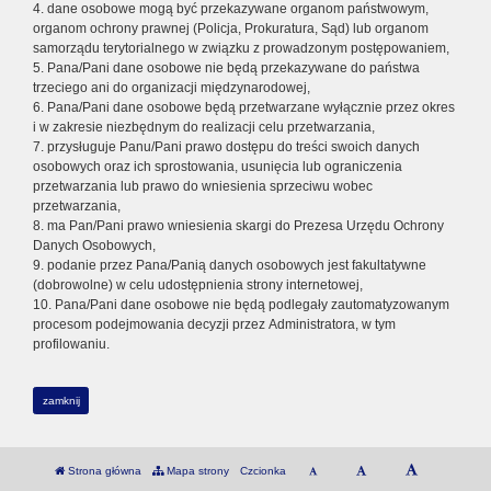
4. dane osobowe mogą być przekazywane organom państwowym,
organom ochrony prawnej (Policja, Prokuratura, Sąd) lub organom
samorządu terytorialnego w związku z prowadzonym postępowaniem,
5. Pana/Pani dane osobowe nie będą przekazywane do państwa
trzeciego ani do organizacji międzynarodowej,
6. Pana/Pani dane osobowe będą przetwarzane wyłącznie przez okres
i w zakresie niezbędnym do realizacji celu przetwarzania,
7. przysługuje Panu/Pani prawo dostępu do treści swoich danych
osobowych oraz ich sprostowania, usunięcia lub ograniczenia
przetwarzania lub prawo do wniesienia sprzeciwu wobec
przetwarzania,
8. ma Pan/Pani prawo wniesienia skargi do Prezesa Urzędu Ochrony
Danych Osobowych,
9. podanie przez Pana/Panią danych osobowych jest fakultatywne
(dobrowolne) w celu udostępnienia strony internetowej,
10. Pana/Pani dane osobowe nie będą podlegały zautomatyzowanym
procesom podejmowania decyzji przez Administratora, w tym
profilowaniu.
zamknij
Strona główna
Mapa strony
Czcionka