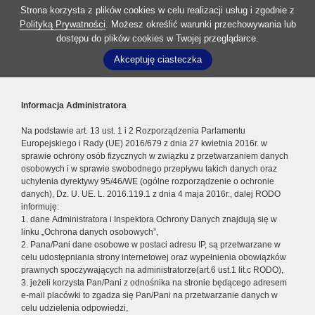
Strona korzysta z plików cookies w celu realizacji usług i zgodnie z
Polityką Prywatności
. Możesz określić warunki przechowywania lub
dostępu do plików cookies w Twojej przeglądarce.
Akceptuję ciasteczka
Informacja Administratora
Na podstawie art. 13 ust. 1 i 2 Rozporządzenia Parlamentu
Europejskiego i Rady (UE) 2016/679 z dnia 27 kwietnia 2016r. w
sprawie ochrony osób fizycznych w związku z przetwarzaniem danych
osobowych i w sprawie swobodnego przepływu takich danych oraz
uchylenia dyrektywy 95/46/WE (ogólne rozporządzenie o ochronie
danych), Dz. U. UE. L. 2016.119.1 z dnia 4 maja 2016r., dalej RODO
informuję:
1. dane Administratora i Inspektora Ochrony Danych znajdują się w
linku „Ochrona danych osobowych”,
2. Pana/Pani dane osobowe w postaci adresu IP, są przetwarzane w
celu udostępniania strony internetowej oraz wypełnienia obowiązków
prawnych spoczywających na administratorze(art.6 ust.1 lit.c RODO),
3. jeżeli korzysta Pan/Pani z odnośnika na stronie będącego adresem
e-mail placówki to zgadza się Pan/Pani na przetwarzanie danych w
celu udzielenia odpowiedzi,