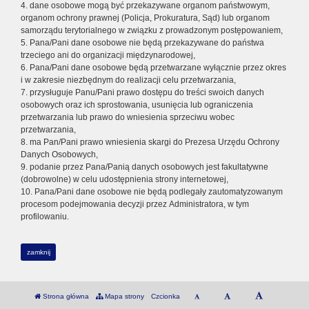
4. dane osobowe mogą być przekazywane organom państwowym,
organom ochrony prawnej (Policja, Prokuratura, Sąd) lub organom
samorządu terytorialnego w związku z prowadzonym postępowaniem,
5. Pana/Pani dane osobowe nie będą przekazywane do państwa
trzeciego ani do organizacji międzynarodowej,
6. Pana/Pani dane osobowe będą przetwarzane wyłącznie przez okres
i w zakresie niezbędnym do realizacji celu przetwarzania,
7. przysługuje Panu/Pani prawo dostępu do treści swoich danych
osobowych oraz ich sprostowania, usunięcia lub ograniczenia
przetwarzania lub prawo do wniesienia sprzeciwu wobec
przetwarzania,
8. ma Pan/Pani prawo wniesienia skargi do Prezesa Urzędu Ochrony
Danych Osobowych,
9. podanie przez Pana/Panią danych osobowych jest fakultatywne
(dobrowolne) w celu udostępnienia strony internetowej,
10. Pana/Pani dane osobowe nie będą podlegały zautomatyzowanym
procesom podejmowania decyzji przez Administratora, w tym
profilowaniu.
zamknij
Strona główna
Mapa strony
Czcionka