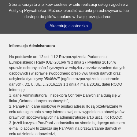
Strona korzysta z plików cookies w celu realizacji usług i zgodnie z
Polityką Prywatności
. Możesz określić warunki przechowywania lub
dostępu do plików cookies w Twojej przeglądarce.
Akceptuję ciasteczka
Informacja Administratora
Na podstawie art. 13 ust. 1 i 2 Rozporządzenia Parlamentu
Europejskiego i Rady (UE) 2016/679 z dnia 27 kwietnia 2016r. w
sprawie ochrony osób fizycznych w związku z przetwarzaniem danych
osobowych i w sprawie swobodnego przepływu takich danych oraz
uchylenia dyrektywy 95/46/WE (ogólne rozporządzenie o ochronie
danych), Dz. U. UE. L. 2016.119.1 z dnia 4 maja 2016r., dalej RODO
informuję:
1. dane Administratora i Inspektora Ochrony Danych znajdują się w
linku „Ochrona danych osobowych”,
2. Pana/Pani dane osobowe w postaci adresu IP, są przetwarzane w
celu udostępniania strony internetowej oraz wypełnienia obowiązków
prawnych spoczywających na administratorze(art.6 ust.1 lit.c RODO),
3. jeżeli korzysta Pan/Pani z odnośnika na stronie będącego adresem
e-mail placówki to zgadza się Pan/Pani na przetwarzanie danych w
celu udzielenia odpowiedzi,