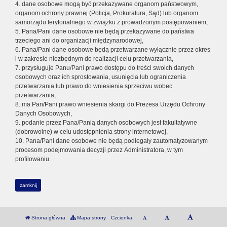
4. dane osobowe mogą być przekazywane organom państwowym,
organom ochrony prawnej (Policja, Prokuratura, Sąd) lub organom
samorządu terytorialnego w związku z prowadzonym postępowaniem,
5. Pana/Pani dane osobowe nie będą przekazywane do państwa
trzeciego ani do organizacji międzynarodowej,
6. Pana/Pani dane osobowe będą przetwarzane wyłącznie przez okres
i w zakresie niezbędnym do realizacji celu przetwarzania,
7. przysługuje Panu/Pani prawo dostępu do treści swoich danych
osobowych oraz ich sprostowania, usunięcia lub ograniczenia
przetwarzania lub prawo do wniesienia sprzeciwu wobec
przetwarzania,
8. ma Pan/Pani prawo wniesienia skargi do Prezesa Urzędu Ochrony
Danych Osobowych,
9. podanie przez Pana/Panią danych osobowych jest fakultatywne
(dobrowolne) w celu udostępnienia strony internetowej,
10. Pana/Pani dane osobowe nie będą podlegały zautomatyzowanym
procesom podejmowania decyzji przez Administratora, w tym
profilowaniu.
zamknij
Strona główna
Mapa strony
Czcionka