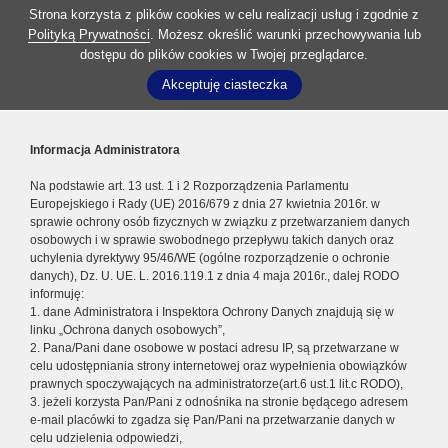
Strona korzysta z plików cookies w celu realizacji usług i zgodnie z
Polityką Prywatności
. Możesz określić warunki przechowywania lub
dostępu do plików cookies w Twojej przeglądarce.
Akceptuję ciasteczka
Informacja Administratora
Na podstawie art. 13 ust. 1 i 2 Rozporządzenia Parlamentu
Europejskiego i Rady (UE) 2016/679 z dnia 27 kwietnia 2016r. w
sprawie ochrony osób fizycznych w związku z przetwarzaniem danych
osobowych i w sprawie swobodnego przepływu takich danych oraz
uchylenia dyrektywy 95/46/WE (ogólne rozporządzenie o ochronie
danych), Dz. U. UE. L. 2016.119.1 z dnia 4 maja 2016r., dalej RODO
informuję:
1. dane Administratora i Inspektora Ochrony Danych znajdują się w
linku „Ochrona danych osobowych”,
2. Pana/Pani dane osobowe w postaci adresu IP, są przetwarzane w
celu udostępniania strony internetowej oraz wypełnienia obowiązków
prawnych spoczywających na administratorze(art.6 ust.1 lit.c RODO),
3. jeżeli korzysta Pan/Pani z odnośnika na stronie będącego adresem
e-mail placówki to zgadza się Pan/Pani na przetwarzanie danych w
celu udzielenia odpowiedzi,