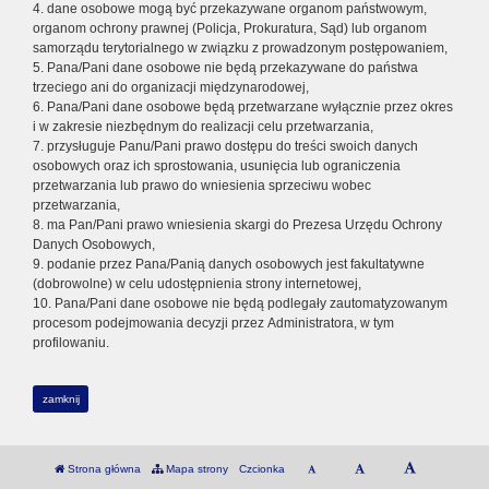
4. dane osobowe mogą być przekazywane organom państwowym,
organom ochrony prawnej (Policja, Prokuratura, Sąd) lub organom
samorządu terytorialnego w związku z prowadzonym postępowaniem,
5. Pana/Pani dane osobowe nie będą przekazywane do państwa
trzeciego ani do organizacji międzynarodowej,
6. Pana/Pani dane osobowe będą przetwarzane wyłącznie przez okres
i w zakresie niezbędnym do realizacji celu przetwarzania,
7. przysługuje Panu/Pani prawo dostępu do treści swoich danych
osobowych oraz ich sprostowania, usunięcia lub ograniczenia
przetwarzania lub prawo do wniesienia sprzeciwu wobec
przetwarzania,
8. ma Pan/Pani prawo wniesienia skargi do Prezesa Urzędu Ochrony
Danych Osobowych,
9. podanie przez Pana/Panią danych osobowych jest fakultatywne
(dobrowolne) w celu udostępnienia strony internetowej,
10. Pana/Pani dane osobowe nie będą podlegały zautomatyzowanym
procesom podejmowania decyzji przez Administratora, w tym
profilowaniu.
zamknij
Strona główna
Mapa strony
Czcionka