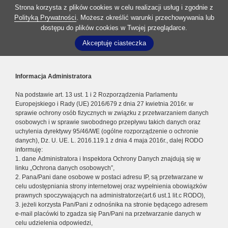
Strona korzysta z plików cookies w celu realizacji usług i zgodnie z
Polityką Prywatności
. Możesz określić warunki przechowywania lub
dostępu do plików cookies w Twojej przeglądarce.
Akceptuję ciasteczka
Informacja Administratora
Na podstawie art. 13 ust. 1 i 2 Rozporządzenia Parlamentu
Europejskiego i Rady (UE) 2016/679 z dnia 27 kwietnia 2016r. w
sprawie ochrony osób fizycznych w związku z przetwarzaniem danych
osobowych i w sprawie swobodnego przepływu takich danych oraz
uchylenia dyrektywy 95/46/WE (ogólne rozporządzenie o ochronie
danych), Dz. U. UE. L. 2016.119.1 z dnia 4 maja 2016r., dalej RODO
informuję:
1. dane Administratora i Inspektora Ochrony Danych znajdują się w
linku „Ochrona danych osobowych”,
2. Pana/Pani dane osobowe w postaci adresu IP, są przetwarzane w
celu udostępniania strony internetowej oraz wypełnienia obowiązków
prawnych spoczywających na administratorze(art.6 ust.1 lit.c RODO),
3. jeżeli korzysta Pan/Pani z odnośnika na stronie będącego adresem
e-mail placówki to zgadza się Pan/Pani na przetwarzanie danych w
celu udzielenia odpowiedzi,