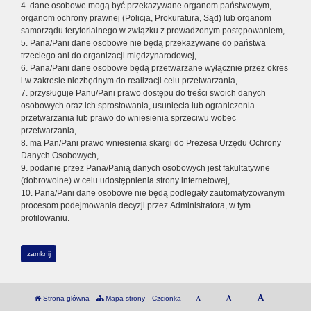
4. dane osobowe mogą być przekazywane organom państwowym,
organom ochrony prawnej (Policja, Prokuratura, Sąd) lub organom
samorządu terytorialnego w związku z prowadzonym postępowaniem,
5. Pana/Pani dane osobowe nie będą przekazywane do państwa
trzeciego ani do organizacji międzynarodowej,
6. Pana/Pani dane osobowe będą przetwarzane wyłącznie przez okres
i w zakresie niezbędnym do realizacji celu przetwarzania,
7. przysługuje Panu/Pani prawo dostępu do treści swoich danych
osobowych oraz ich sprostowania, usunięcia lub ograniczenia
przetwarzania lub prawo do wniesienia sprzeciwu wobec
przetwarzania,
8. ma Pan/Pani prawo wniesienia skargi do Prezesa Urzędu Ochrony
Danych Osobowych,
9. podanie przez Pana/Panią danych osobowych jest fakultatywne
(dobrowolne) w celu udostępnienia strony internetowej,
10. Pana/Pani dane osobowe nie będą podlegały zautomatyzowanym
procesom podejmowania decyzji przez Administratora, w tym
profilowaniu.
zamknij
Strona główna
Mapa strony
Czcionka