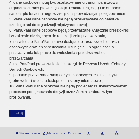
4. dane osobowe mogą być przekazywane organom państwowym,
organom ochrony prawnej (Policja, Prokuratura, Sąd) lub organom
samorządu terytorialnego w związku z prowadzonym postępowaniem,
5. Pana/Pani dane osobowe nie będą przekazywane do państwa
trzeciego ani do organizacji międzynarodowej,
6. Pana/Pani dane osobowe będą przetwarzane wyłącznie przez okres
i w zakresie niezbędnym do realizacji celu przetwarzania,
7. przysługuje Panu/Pani prawo dostępu do treści swoich danych
osobowych oraz ich sprostowania, usunięcia lub ograniczenia
przetwarzania lub prawo do wniesienia sprzeciwu wobec
przetwarzania,
8. ma Pan/Pani prawo wniesienia skargi do Prezesa Urzędu Ochrony
Danych Osobowych,
9. podanie przez Pana/Panią danych osobowych jest fakultatywne
(dobrowolne) w celu udostępnienia strony internetowej,
10. Pana/Pani dane osobowe nie będą podlegały zautomatyzowanym
procesom podejmowania decyzji przez Administratora, w tym
profilowaniu.
zamknij
Strona główna
Mapa strony
Czcionka