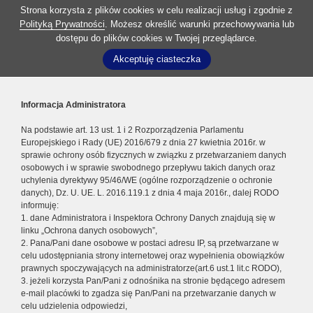
Strona korzysta z plików cookies w celu realizacji usług i zgodnie z
Polityką Prywatności
. Możesz określić warunki przechowywania lub
dostępu do plików cookies w Twojej przeglądarce.
Akceptuję ciasteczka
Informacja Administratora
Na podstawie art. 13 ust. 1 i 2 Rozporządzenia Parlamentu
Europejskiego i Rady (UE) 2016/679 z dnia 27 kwietnia 2016r. w
sprawie ochrony osób fizycznych w związku z przetwarzaniem danych
osobowych i w sprawie swobodnego przepływu takich danych oraz
uchylenia dyrektywy 95/46/WE (ogólne rozporządzenie o ochronie
danych), Dz. U. UE. L. 2016.119.1 z dnia 4 maja 2016r., dalej RODO
informuję:
1. dane Administratora i Inspektora Ochrony Danych znajdują się w
linku „Ochrona danych osobowych”,
2. Pana/Pani dane osobowe w postaci adresu IP, są przetwarzane w
celu udostępniania strony internetowej oraz wypełnienia obowiązków
prawnych spoczywających na administratorze(art.6 ust.1 lit.c RODO),
3. jeżeli korzysta Pan/Pani z odnośnika na stronie będącego adresem
e-mail placówki to zgadza się Pan/Pani na przetwarzanie danych w
celu udzielenia odpowiedzi,