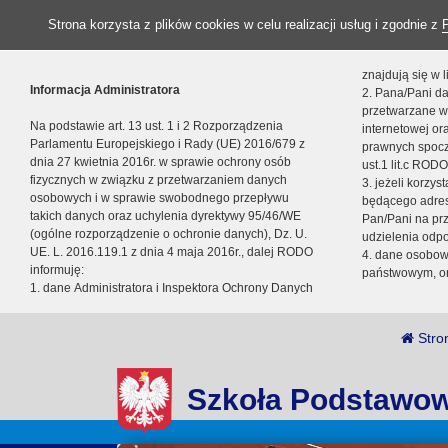
Strona korzysta z plików cookies w celu realizacji usług i zgodnie z
znajdują się w
Informacja Administratora
2. Pana/Pani da
przetwarzane w
Na podstawie art. 13 ust. 1 i 2 Rozporządzenia
internetowej o
Parlamentu Europejskiego i Rady (UE) 2016/679 z
prawnych spocz
dnia 27 kwietnia 2016r. w sprawie ochrony osób
ust.1 lit.c RODO
fizycznych w związku z przetwarzaniem danych
3. jeżeli korzy
osobowych i w sprawie swobodnego przepływu
będącego adres
takich danych oraz uchylenia dyrektywy 95/46/WE
Pan/Pani na pr
(ogólne rozporządzenie o ochronie danych), Dz. U.
udzielenia odp
UE. L. 2016.119.1 z dnia 4 maja 2016r., dalej RODO
4. dane osobo
informuję:
państwowym, or
1. dane Administratora i Inspektora Ochrony Danych
Stro
Szkoła Podstawow