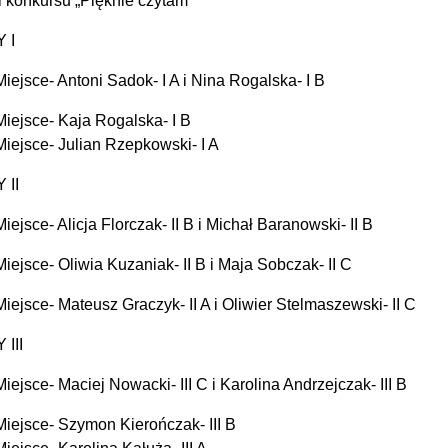
 konkursu „Pięknie czytam”
 I
Miejsce- Antoni Sadok- I A i Nina Rogalska- I B
Miejsce- Kaja Rogalska- I B
Miejsce- Julian Rzepkowski- I A
 II
Miejsce- Alicja Florczak- II B i Michał Baranowski- II B
Miejsce- Oliwia Kuzaniak- II B i Maja Sobczak- II C
Miejsce- Mateusz Graczyk- II A i Oliwier Stelmaszewski- II C
III
Miejsce- Maciej Nowacki- III C i Karolina Andrzejczak- III B
Miejsce- Szymon Kierończak- III B