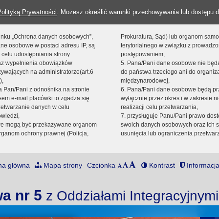
Polityką Prywatności
. Możesz określić warunki przechowywania lub dostępu d
 linku „Ochrona danych osobowych”,
Prokuratura, Sąd) lub organom sam
ne osobowe w postaci adresu IP, są
terytorialnego w związku z prowadz
 celu udostępniania strony
postępowaniem,
raz wypełnienia obowiązków
5. Pana/Pani dane osobowe nie bę
ywających na administratorze(art.6
do państwa trzeciego ani do organiza
),
międzynarodowej,
sta Pan/Pani z odnośnika na stronie
6. Pana/Pani dane osobowe będą pr
em e-mail placówki to zgadza się
wyłącznie przez okres i w zakresie 
zetwarzanie danych w celu
realizacji celu przetwarzania,
owiedzi,
7. przysługuje Panu/Pani prawo dost
we mogą być przekazywane organom
swoich danych osobowych oraz ich s
ganom ochrony prawnej (Policja,
usunięcia lub ograniczenia przetwar
na główna
Mapa strony
Czcionka
Kontrast
Informacja
a nr 5
z Oddziałami Integracyjnym