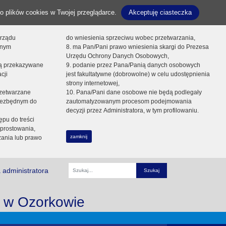
o plików cookies w Twojej przeglądarce.
Akceptuję ciasteczka
orządu
do wniesienia sprzeciwu wobec przetwarzania,
onym
8. ma Pan/Pani prawo wniesienia skargi do Prezesa
Urzędu Ochrony Danych Osobowych,
dą przekazywane
9. podanie przez Pana/Panią danych osobowych
cji
jest fakultatywne (dobrowolne) w celu udostępnienia
strony internetowej,
zetwarzane
10. Pana/Pani dane osobowe nie będą podlegały
niezbędnym do
zautomatyzowanym procesom podejmowania
decyzji przez Administratora, w tym profilowaniu.
ępu do treści
prostowania,
zamknij
zania lub prawo
 administratora
Fraza
i w Ozorkowie