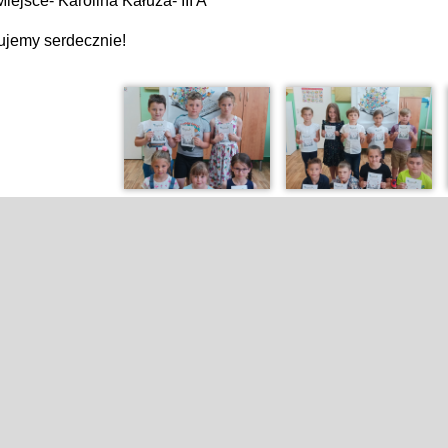
Miejsce- Karolina Kałuża- III A
ujemy serdecznie!