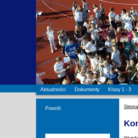
Aktualności
Dokumenty
Klasy 1 - 3
Stron
Powrót
Kon