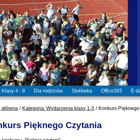
Klasy 4 - 8
Dla rodziców
Stołówka
Office365
E-d
a główna
Kategoria: Wydarzenia klasy 1-3
Konkurs Pięknego
kurs Pięknego Czytania