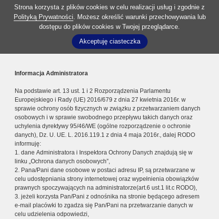
Strona korzysta z plików cookies w celu realizacji usług i zgodnie z
Polityką Prywatności
. Możesz określić warunki przechowywania lub
dostępu do plików cookies w Twojej przeglądarce.
Akceptuję ciasteczka
Informacja Administratora
Na podstawie art. 13 ust. 1 i 2 Rozporządzenia Parlamentu
Europejskiego i Rady (UE) 2016/679 z dnia 27 kwietnia 2016r. w
sprawie ochrony osób fizycznych w związku z przetwarzaniem danych
osobowych i w sprawie swobodnego przepływu takich danych oraz
uchylenia dyrektywy 95/46/WE (ogólne rozporządzenie o ochronie
danych), Dz. U. UE. L. 2016.119.1 z dnia 4 maja 2016r., dalej RODO
informuję:
1. dane Administratora i Inspektora Ochrony Danych znajdują się w
linku „Ochrona danych osobowych”,
2. Pana/Pani dane osobowe w postaci adresu IP, są przetwarzane w
celu udostępniania strony internetowej oraz wypełnienia obowiązków
prawnych spoczywających na administratorze(art.6 ust.1 lit.c RODO),
3. jeżeli korzysta Pan/Pani z odnośnika na stronie będącego adresem
e-mail placówki to zgadza się Pan/Pani na przetwarzanie danych w
celu udzielenia odpowiedzi,