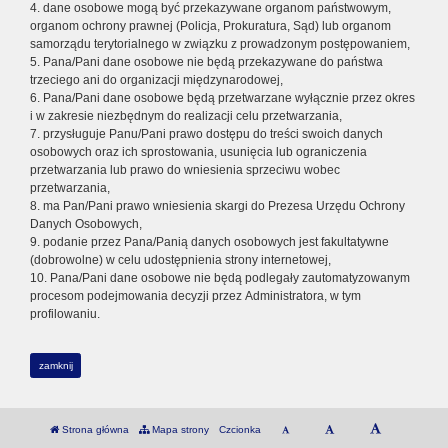
4. dane osobowe mogą być przekazywane organom państwowym,
organom ochrony prawnej (Policja, Prokuratura, Sąd) lub organom
samorządu terytorialnego w związku z prowadzonym postępowaniem,
5. Pana/Pani dane osobowe nie będą przekazywane do państwa
trzeciego ani do organizacji międzynarodowej,
6. Pana/Pani dane osobowe będą przetwarzane wyłącznie przez okres
i w zakresie niezbędnym do realizacji celu przetwarzania,
7. przysługuje Panu/Pani prawo dostępu do treści swoich danych
osobowych oraz ich sprostowania, usunięcia lub ograniczenia
przetwarzania lub prawo do wniesienia sprzeciwu wobec
przetwarzania,
8. ma Pan/Pani prawo wniesienia skargi do Prezesa Urzędu Ochrony
Danych Osobowych,
9. podanie przez Pana/Panią danych osobowych jest fakultatywne
(dobrowolne) w celu udostępnienia strony internetowej,
10. Pana/Pani dane osobowe nie będą podlegały zautomatyzowanym
procesom podejmowania decyzji przez Administratora, w tym
profilowaniu.
zamknij
Strona główna
Mapa strony
Czcionka