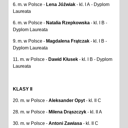
6. m. w Polsce
-
Lena Jóźwiak
- kl. I A
- Dyplom
Laureata
6. m. w Polsce
-
Natalia Rzepkowska
- kl. I B
-
Dyplom Laureata
9. m. w Polsce -
Magdalena Frątczak
- kl. I B -
Dyplom Laureata
11. m. w Polsce -
Dawid Kłusek
- kl. I B - Dyplom
Laureata
KLASY II
20. m. w Polsce
-
Aleksander Opyt
- kl. II C
28. m. w Polsce
-
Milena Drąszczyk
- kl. II A
30. m. w Polsce
-
Antoni Zawiasa
- kl. II C