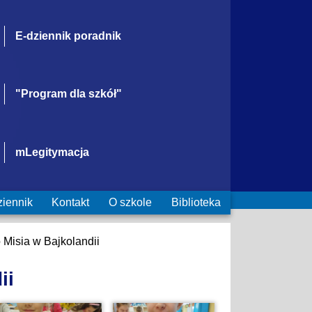
E-dziennik poradnik
"Program dla szkół"
mLegitymacja
ziennik
Kontakt
O szkole
Biblioteka
Misia w Bajkolandii
ii