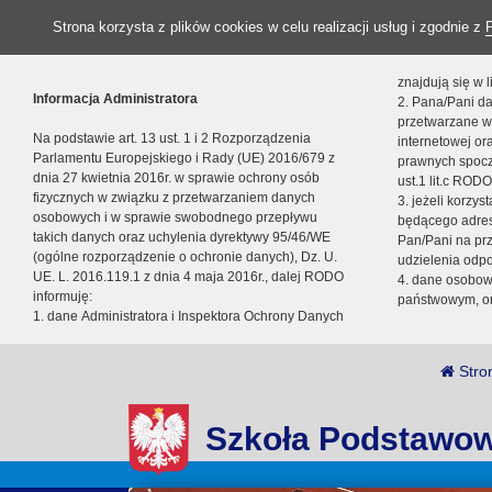
Strona korzysta z plików cookies w celu realizacji usług i zgodnie z
znajdują się w
Informacja Administratora
2. Pana/Pani da
przetwarzane w
Na podstawie art. 13 ust. 1 i 2 Rozporządzenia
internetowej o
Parlamentu Europejskiego i Rady (UE) 2016/679 z
prawnych spocz
dnia 27 kwietnia 2016r. w sprawie ochrony osób
ust.1 lit.c RODO
fizycznych w związku z przetwarzaniem danych
3. jeżeli korzy
osobowych i w sprawie swobodnego przepływu
będącego adres
takich danych oraz uchylenia dyrektywy 95/46/WE
Pan/Pani na pr
(ogólne rozporządzenie o ochronie danych), Dz. U.
udzielenia odp
UE. L. 2016.119.1 z dnia 4 maja 2016r., dalej RODO
4. dane osobo
informuję:
państwowym, or
1. dane Administratora i Inspektora Ochrony Danych
Stro
Szkoła Podstawow