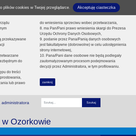
o plików cookies w Twojej przeglądarce.
Akceptuję ciasteczka
orządu
do wniesienia sprzeciwu wobec przetwarzania,
onym
8. ma Pan/Pani prawo wniesienia skargi do Prezesa
Urzędu Ochrony Danych Osobowych,
dą przekazywane
9. podanie przez Pana/Panią danych osobowych
cji
jest fakultatywne (dobrowolne) w celu udostępnienia
strony internetowej,
zetwarzane
10. Pana/Pani dane osobowe nie będą podlegały
niezbędnym do
zautomatyzowanym procesom podejmowania
decyzji przez Administratora, w tym profilowaniu.
ępu do treści
prostowania,
zamknij
zania lub prawo
 administratora
Fraza
i w Ozorkowie