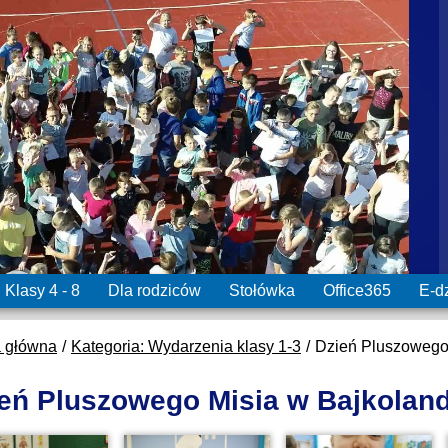
Klasy 4 - 8
Dla rodziców
Stołówka
Office365
E-d
a główna
Kategoria: Wydarzenia klasy 1-3
Dzień Pluszowego 
eń Pluszowego Misia w Bajkoland