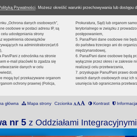
Polityką Prywatności
. Możesz określić warunki przechowywania lub dostępu d
 linku „Ochrona danych osobowych”,
Prokuratura, Sąd) lub organom sam
ne osobowe w postaci adresu IP, są
terytorialnego w związku z prowadz
 celu udostępniania strony
postępowaniem,
raz wypełnienia obowiązków
5. Pana/Pani dane osobowe nie bę
ywających na administratorze(art.6
do państwa trzeciego ani do organiza
),
międzynarodowej,
sta Pan/Pani z odnośnika na stronie
6. Pana/Pani dane osobowe będą pr
em e-mail placówki to zgadza się
wyłącznie przez okres i w zakresie 
zetwarzanie danych w celu
realizacji celu przetwarzania,
owiedzi,
7. przysługuje Panu/Pani prawo dost
we mogą być przekazywane organom
swoich danych osobowych oraz ich s
ganom ochrony prawnej (Policja,
usunięcia lub ograniczenia przetwar
na główna
Mapa strony
Czcionka
Kontrast
Informacja
a nr 5
z Oddziałami Integracyjnym