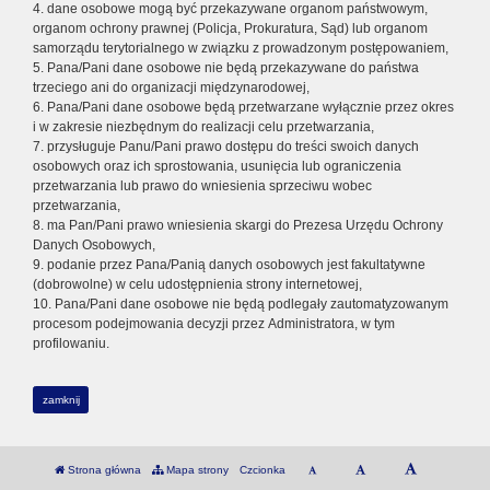
4. dane osobowe mogą być przekazywane organom państwowym,
organom ochrony prawnej (Policja, Prokuratura, Sąd) lub organom
samorządu terytorialnego w związku z prowadzonym postępowaniem,
5. Pana/Pani dane osobowe nie będą przekazywane do państwa
trzeciego ani do organizacji międzynarodowej,
6. Pana/Pani dane osobowe będą przetwarzane wyłącznie przez okres
i w zakresie niezbędnym do realizacji celu przetwarzania,
7. przysługuje Panu/Pani prawo dostępu do treści swoich danych
osobowych oraz ich sprostowania, usunięcia lub ograniczenia
przetwarzania lub prawo do wniesienia sprzeciwu wobec
przetwarzania,
8. ma Pan/Pani prawo wniesienia skargi do Prezesa Urzędu Ochrony
Danych Osobowych,
9. podanie przez Pana/Panią danych osobowych jest fakultatywne
(dobrowolne) w celu udostępnienia strony internetowej,
10. Pana/Pani dane osobowe nie będą podlegały zautomatyzowanym
procesom podejmowania decyzji przez Administratora, w tym
profilowaniu.
zamknij
Strona główna
Mapa strony
Czcionka