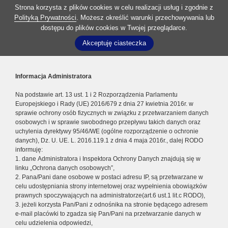
Strona korzysta z plików cookies w celu realizacji usług i zgodnie z
Polityką Prywatności
. Możesz określić warunki przechowywania lub
dostępu do plików cookies w Twojej przeglądarce.
Akceptuję ciasteczka
Informacja Administratora
Na podstawie art. 13 ust. 1 i 2 Rozporządzenia Parlamentu
Europejskiego i Rady (UE) 2016/679 z dnia 27 kwietnia 2016r. w
sprawie ochrony osób fizycznych w związku z przetwarzaniem danych
osobowych i w sprawie swobodnego przepływu takich danych oraz
uchylenia dyrektywy 95/46/WE (ogólne rozporządzenie o ochronie
danych), Dz. U. UE. L. 2016.119.1 z dnia 4 maja 2016r., dalej RODO
informuję:
1. dane Administratora i Inspektora Ochrony Danych znajdują się w
linku „Ochrona danych osobowych”,
2. Pana/Pani dane osobowe w postaci adresu IP, są przetwarzane w
celu udostępniania strony internetowej oraz wypełnienia obowiązków
prawnych spoczywających na administratorze(art.6 ust.1 lit.c RODO),
3. jeżeli korzysta Pan/Pani z odnośnika na stronie będącego adresem
e-mail placówki to zgadza się Pan/Pani na przetwarzanie danych w
celu udzielenia odpowiedzi,