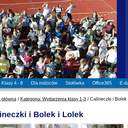
Klasy 4 - 8
Dla rodziców
Stołówka
Office365
E-d
a główna
Kategoria: Wydarzenia klasy 1-3
Calineczki i Bolek 
ineczki i Bolek i Lolek