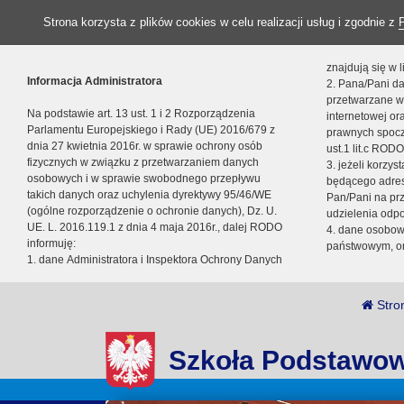
Strona korzysta z plików cookies w celu realizacji usług i zgodnie z
znajdują się w
Informacja Administratora
2. Pana/Pani da
przetwarzane w
Na podstawie art. 13 ust. 1 i 2 Rozporządzenia
internetowej o
Parlamentu Europejskiego i Rady (UE) 2016/679 z
prawnych spocz
dnia 27 kwietnia 2016r. w sprawie ochrony osób
ust.1 lit.c RODO
fizycznych w związku z przetwarzaniem danych
3. jeżeli korzy
osobowych i w sprawie swobodnego przepływu
będącego adres
takich danych oraz uchylenia dyrektywy 95/46/WE
Pan/Pani na pr
(ogólne rozporządzenie o ochronie danych), Dz. U.
udzielenia odp
UE. L. 2016.119.1 z dnia 4 maja 2016r., dalej RODO
4. dane osobo
informuję:
państwowym, or
1. dane Administratora i Inspektora Ochrony Danych
Stro
Szkoła Podstawow