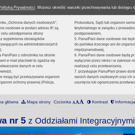
Polityką Prywatności
. Możesz określić warunki przechowywania lub dostępu d
 linku „Ochrona danych osobowych”,
Prokuratura, Sąd) lub organom sam
ne osobowe w postaci adresu IP, są
terytorialnego w związku z prowadz
 celu udostępniania strony
postępowaniem,
raz wypełnienia obowiązków
5. Pana/Pani dane osobowe nie bę
ywających na administratorze(art.6
do państwa trzeciego ani do organiza
),
międzynarodowej,
sta Pan/Pani z odnośnika na stronie
6. Pana/Pani dane osobowe będą pr
em e-mail placówki to zgadza się
wyłącznie przez okres i w zakresie 
zetwarzanie danych w celu
realizacji celu przetwarzania,
owiedzi,
7. przysługuje Panu/Pani prawo dost
we mogą być przekazywane organom
swoich danych osobowych oraz ich s
ganom ochrony prawnej (Policja,
usunięcia lub ograniczenia przetwar
na główna
Mapa strony
Czcionka
Kontrast
Informacja
a nr 5
z Oddziałami Integracyjnym