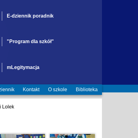
E-dziennik poradnik
"Program dla szkół"
mLegitymacja
ziennik
Kontakt
O szkole
Biblioteka
i Lolek