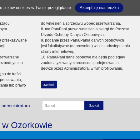
o plików cookies w Twojej przeglądarce.
Akceptuję ciasteczka
orządu
do wniesienia sprzeciwu wobec przetwarzania,
onym
8. ma Pan/Pani prawo wniesienia skargi do Prezesa
Urzędu Ochrony Danych Osobowych,
dą przekazywane
9. podanie przez Pana/Panią danych osobowych
cji
jest fakultatywne (dobrowolne) w celu udostępnienia
strony internetowej,
zetwarzane
10. Pana/Pani dane osobowe nie będą podlegały
niezbędnym do
zautomatyzowanym procesom podejmowania
decyzji przez Administratora, w tym profilowaniu.
ępu do treści
prostowania,
zamknij
zania lub prawo
 administratora
Fraza
i w Ozorkowie