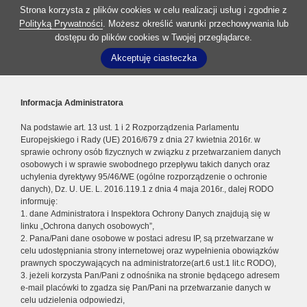
Strona korzysta z plików cookies w celu realizacji usług i zgodnie z
Polityką Prywatności
. Możesz określić warunki przechowywania lub
dostępu do plików cookies w Twojej przeglądarce.
Akceptuję ciasteczka
Informacja Administratora
Na podstawie art. 13 ust. 1 i 2 Rozporządzenia Parlamentu
Europejskiego i Rady (UE) 2016/679 z dnia 27 kwietnia 2016r. w
sprawie ochrony osób fizycznych w związku z przetwarzaniem danych
osobowych i w sprawie swobodnego przepływu takich danych oraz
uchylenia dyrektywy 95/46/WE (ogólne rozporządzenie o ochronie
danych), Dz. U. UE. L. 2016.119.1 z dnia 4 maja 2016r., dalej RODO
informuję:
1. dane Administratora i Inspektora Ochrony Danych znajdują się w
linku „Ochrona danych osobowych”,
2. Pana/Pani dane osobowe w postaci adresu IP, są przetwarzane w
celu udostępniania strony internetowej oraz wypełnienia obowiązków
prawnych spoczywających na administratorze(art.6 ust.1 lit.c RODO),
3. jeżeli korzysta Pan/Pani z odnośnika na stronie będącego adresem
e-mail placówki to zgadza się Pan/Pani na przetwarzanie danych w
celu udzielenia odpowiedzi,