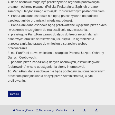
4. dane osobowe mogą być przekazywane organom państwowym,
organom ochrony prawnej (Policja, Prokuratura, Sąd) lub organom
samorządu terytorialnego w związku z prowadzonym postępowaniem,
5. Pana/Pani dane osobowe nie będą przekazywane do państwa
trzeciego ani do organizacji międzynarodowej,
6. Pana/Pani dane osobowe będą przetwarzane wyłącznie przez okres
i w zakresie niezbędnym do realizacji celu przetwarzania,
7. przysługuje Panu/Pani prawo dostępu do treści swoich danych
osobowych oraz ich sprostowania, usunięcia lub ograniczenia
przetwarzania lub prawo do wniesienia sprzeciwu wobec
przetwarzania,
8. ma Pan/Pani prawo wniesienia skargi do Prezesa Urzędu Ochrony
Danych Osobowych,
9. podanie przez Pana/Panią danych osobowych jest fakultatywne
(dobrowolne) w celu udostępnienia strony internetowej,
10. Pana/Pani dane osobowe nie będą podlegały zautomatyzowanym
procesom podejmowania decyzji przez Administratora, w tym
profilowaniu.
zamknij
Strona główna
Mapa strony
Czcionka