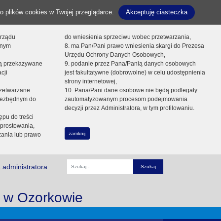
o plików cookies w Twojej przeglądarce.
Akceptuję ciasteczka
orządu
do wniesienia sprzeciwu wobec przetwarzania,
onym
8. ma Pan/Pani prawo wniesienia skargi do Prezesa
Urzędu Ochrony Danych Osobowych,
dą przekazywane
9. podanie przez Pana/Panią danych osobowych
cji
jest fakultatywne (dobrowolne) w celu udostępnienia
strony internetowej,
zetwarzane
10. Pana/Pani dane osobowe nie będą podlegały
niezbędnym do
zautomatyzowanym procesom podejmowania
decyzji przez Administratora, w tym profilowaniu.
ępu do treści
prostowania,
zamknij
zania lub prawo
 administratora
Fraza
i w Ozorkowie