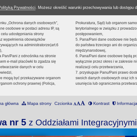
Polityką Prywatności
. Możesz określić warunki przechowywania lub dostępu d
 linku „Ochrona danych osobowych”,
Prokuratura, Sąd) lub organom sam
ne osobowe w postaci adresu IP, są
terytorialnego w związku z prowadz
 celu udostępniania strony
postępowaniem,
raz wypełnienia obowiązków
5. Pana/Pani dane osobowe nie bę
ywających na administratorze(art.6
do państwa trzeciego ani do organiza
),
międzynarodowej,
sta Pan/Pani z odnośnika na stronie
6. Pana/Pani dane osobowe będą pr
em e-mail placówki to zgadza się
wyłącznie przez okres i w zakresie 
zetwarzanie danych w celu
realizacji celu przetwarzania,
owiedzi,
7. przysługuje Panu/Pani prawo dost
we mogą być przekazywane organom
swoich danych osobowych oraz ich s
ganom ochrony prawnej (Policja,
usunięcia lub ograniczenia przetwar
na główna
Mapa strony
Czcionka
Kontrast
Informacja
a nr 5
z Oddziałami Integracyjnym