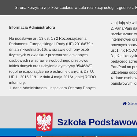
Strona korzysta z plików cookies w celu realizacji usług i zgodnie z
znajdują się w
Informacja Administratora
2. Pana/Pani da
przetwarzane w
Na podstawie art. 13 ust. 1 i 2 Rozporządzenia
internetowej o
Parlamentu Europejskiego i Rady (UE) 2016/679 z
prawnych spocz
dnia 27 kwietnia 2016r. w sprawie ochrony osób
ust.1 lit.c RODO
fizycznych w związku z przetwarzaniem danych
3. jeżeli korzy
osobowych i w sprawie swobodnego przepływu
będącego adres
takich danych oraz uchylenia dyrektywy 95/46/WE
Pan/Pani na pr
(ogólne rozporządzenie o ochronie danych), Dz. U.
udzielenia odp
UE. L. 2016.119.1 z dnia 4 maja 2016r., dalej RODO
4. dane osobo
informuję:
państwowym, or
1. dane Administratora i Inspektora Ochrony Danych
Stro
Szkoła Podstawow