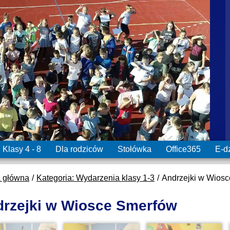
Klasy 4 - 8
Dla rodziców
Stołówka
Office365
E-d
a główna
Kategoria: Wydarzenia klasy 1-3
Andrzejki w Wios
rzejki w Wiosce Smerfów