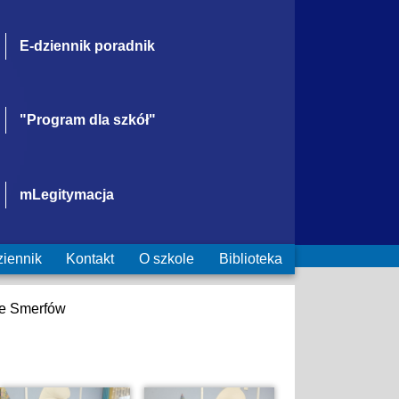
E-dziennik poradnik
"Program dla szkół"
mLegitymacja
ziennik
Kontakt
O szkole
Biblioteka
ce Smerfów