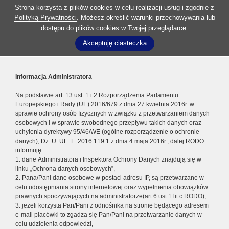
Strona korzysta z plików cookies w celu realizacji usług i zgodnie z
Polityką Prywatności
. Możesz określić warunki przechowywania lub
dostępu do plików cookies w Twojej przeglądarce.
Akceptuję ciasteczka
Informacja Administratora
Na podstawie art. 13 ust. 1 i 2 Rozporządzenia Parlamentu
Europejskiego i Rady (UE) 2016/679 z dnia 27 kwietnia 2016r. w
sprawie ochrony osób fizycznych w związku z przetwarzaniem danych
osobowych i w sprawie swobodnego przepływu takich danych oraz
uchylenia dyrektywy 95/46/WE (ogólne rozporządzenie o ochronie
danych), Dz. U. UE. L. 2016.119.1 z dnia 4 maja 2016r., dalej RODO
informuję:
1. dane Administratora i Inspektora Ochrony Danych znajdują się w
linku „Ochrona danych osobowych”,
2. Pana/Pani dane osobowe w postaci adresu IP, są przetwarzane w
celu udostępniania strony internetowej oraz wypełnienia obowiązków
prawnych spoczywających na administratorze(art.6 ust.1 lit.c RODO),
3. jeżeli korzysta Pan/Pani z odnośnika na stronie będącego adresem
e-mail placówki to zgadza się Pan/Pani na przetwarzanie danych w
celu udzielenia odpowiedzi,