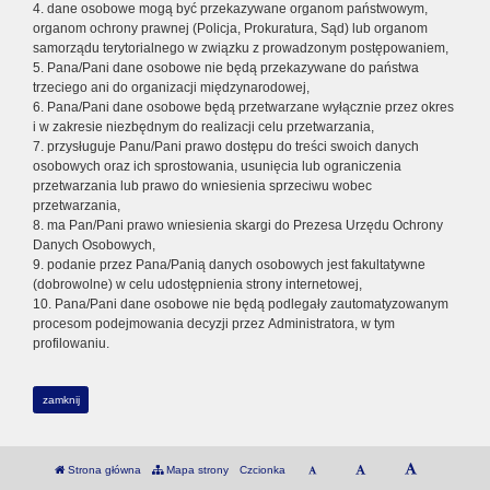
4. dane osobowe mogą być przekazywane organom państwowym,
organom ochrony prawnej (Policja, Prokuratura, Sąd) lub organom
samorządu terytorialnego w związku z prowadzonym postępowaniem,
5. Pana/Pani dane osobowe nie będą przekazywane do państwa
trzeciego ani do organizacji międzynarodowej,
6. Pana/Pani dane osobowe będą przetwarzane wyłącznie przez okres
i w zakresie niezbędnym do realizacji celu przetwarzania,
7. przysługuje Panu/Pani prawo dostępu do treści swoich danych
osobowych oraz ich sprostowania, usunięcia lub ograniczenia
przetwarzania lub prawo do wniesienia sprzeciwu wobec
przetwarzania,
8. ma Pan/Pani prawo wniesienia skargi do Prezesa Urzędu Ochrony
Danych Osobowych,
9. podanie przez Pana/Panią danych osobowych jest fakultatywne
(dobrowolne) w celu udostępnienia strony internetowej,
10. Pana/Pani dane osobowe nie będą podlegały zautomatyzowanym
procesom podejmowania decyzji przez Administratora, w tym
profilowaniu.
zamknij
Strona główna
Mapa strony
Czcionka