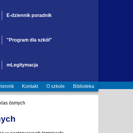
E-dziennik poradnik
"Program dla szkół"
mLegitymacja
ziennik
Kontakt
O szkole
Biblioteka
klas ósmych
mych