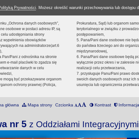
Polityką Prywatności
. Możesz określić warunki przechowywania lub dostępu d
 linku „Ochrona danych osobowych”,
Prokuratura, Sąd) lub organom sam
ne osobowe w postaci adresu IP, są
terytorialnego w związku z prowadz
 celu udostępniania strony
postępowaniem,
raz wypełnienia obowiązków
5. Pana/Pani dane osobowe nie bę
ywających na administratorze(art.6
do państwa trzeciego ani do organiza
),
międzynarodowej,
sta Pan/Pani z odnośnika na stronie
6. Pana/Pani dane osobowe będą pr
em e-mail placówki to zgadza się
wyłącznie przez okres i w zakresie 
zetwarzanie danych w celu
realizacji celu przetwarzania,
owiedzi,
7. przysługuje Panu/Pani prawo dost
we mogą być przekazywane organom
swoich danych osobowych oraz ich s
ganom ochrony prawnej (Policja,
usunięcia lub ograniczenia przetwar
na główna
Mapa strony
Czcionka
Kontrast
Informacja
a nr 5
z Oddziałami Integracyjnym