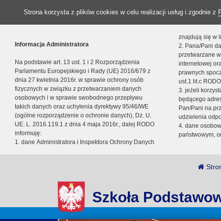
Strona korzysta z plików cookies w celu realizacji usług i zgodnie z
znajdują się w
Informacja Administratora
2. Pana/Pani da
przetwarzane w
Na podstawie art. 13 ust. 1 i 2 Rozporządzenia
internetowej o
Parlamentu Europejskiego i Rady (UE) 2016/679 z
prawnych spocz
dnia 27 kwietnia 2016r. w sprawie ochrony osób
ust.1 lit.c RODO
fizycznych w związku z przetwarzaniem danych
3. jeżeli korzy
osobowych i w sprawie swobodnego przepływu
będącego adres
takich danych oraz uchylenia dyrektywy 95/46/WE
Pan/Pani na pr
(ogólne rozporządzenie o ochronie danych), Dz. U.
udzielenia odp
UE. L. 2016.119.1 z dnia 4 maja 2016r., dalej RODO
4. dane osobo
informuję:
państwowym, or
1. dane Administratora i Inspektora Ochrony Danych
Stro
Szkoła Podstawow