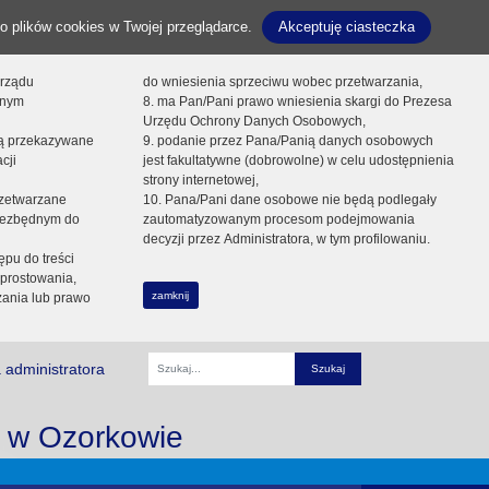
o plików cookies w Twojej przeglądarce.
Akceptuję ciasteczka
orządu
do wniesienia sprzeciwu wobec przetwarzania,
onym
8. ma Pan/Pani prawo wniesienia skargi do Prezesa
Urzędu Ochrony Danych Osobowych,
dą przekazywane
9. podanie przez Pana/Panią danych osobowych
cji
jest fakultatywne (dobrowolne) w celu udostępnienia
strony internetowej,
zetwarzane
10. Pana/Pani dane osobowe nie będą podlegały
niezbędnym do
zautomatyzowanym procesom podejmowania
decyzji przez Administratora, w tym profilowaniu.
ępu do treści
prostowania,
zamknij
zania lub prawo
 administratora
Fraza
i w Ozorkowie