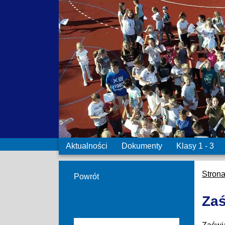
Aktualności
Dokumenty
Klasy 1 - 3
Stron
Powrót
Zaś