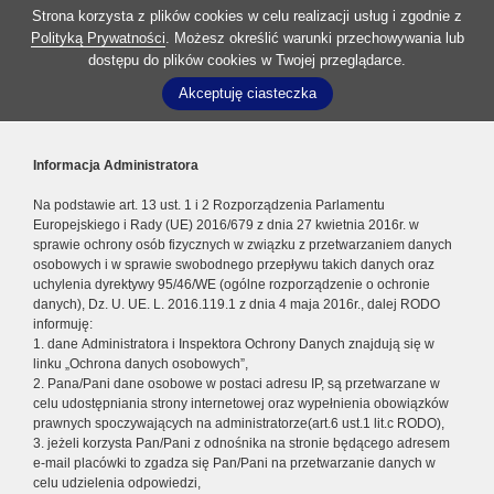
Strona korzysta z plików cookies w celu realizacji usług i zgodnie z
Polityką Prywatności
. Możesz określić warunki przechowywania lub
dostępu do plików cookies w Twojej przeglądarce.
Akceptuję ciasteczka
Informacja Administratora
Na podstawie art. 13 ust. 1 i 2 Rozporządzenia Parlamentu
Europejskiego i Rady (UE) 2016/679 z dnia 27 kwietnia 2016r. w
sprawie ochrony osób fizycznych w związku z przetwarzaniem danych
osobowych i w sprawie swobodnego przepływu takich danych oraz
uchylenia dyrektywy 95/46/WE (ogólne rozporządzenie o ochronie
danych), Dz. U. UE. L. 2016.119.1 z dnia 4 maja 2016r., dalej RODO
informuję:
1. dane Administratora i Inspektora Ochrony Danych znajdują się w
linku „Ochrona danych osobowych”,
2. Pana/Pani dane osobowe w postaci adresu IP, są przetwarzane w
celu udostępniania strony internetowej oraz wypełnienia obowiązków
prawnych spoczywających na administratorze(art.6 ust.1 lit.c RODO),
3. jeżeli korzysta Pan/Pani z odnośnika na stronie będącego adresem
e-mail placówki to zgadza się Pan/Pani na przetwarzanie danych w
celu udzielenia odpowiedzi,