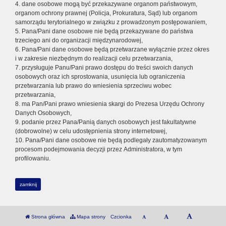
4. dane osobowe mogą być przekazywane organom państwowym,
organom ochrony prawnej (Policja, Prokuratura, Sąd) lub organom
samorządu terytorialnego w związku z prowadzonym postępowaniem,
5. Pana/Pani dane osobowe nie będą przekazywane do państwa
trzeciego ani do organizacji międzynarodowej,
6. Pana/Pani dane osobowe będą przetwarzane wyłącznie przez okres
i w zakresie niezbędnym do realizacji celu przetwarzania,
7. przysługuje Panu/Pani prawo dostępu do treści swoich danych
osobowych oraz ich sprostowania, usunięcia lub ograniczenia
przetwarzania lub prawo do wniesienia sprzeciwu wobec
przetwarzania,
8. ma Pan/Pani prawo wniesienia skargi do Prezesa Urzędu Ochrony
Danych Osobowych,
9. podanie przez Pana/Panią danych osobowych jest fakultatywne
(dobrowolne) w celu udostępnienia strony internetowej,
10. Pana/Pani dane osobowe nie będą podlegały zautomatyzowanym
procesom podejmowania decyzji przez Administratora, w tym
profilowaniu.
zamknij
Strona główna
Mapa strony
Czcionka