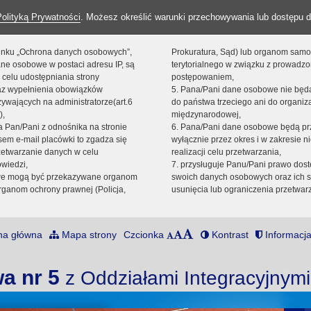
Polityką Prywatności
. Możesz określić warunki przechowywania lub dostępu d
 linku „Ochrona danych osobowych”,
Prokuratura, Sąd) lub organom sam
ne osobowe w postaci adresu IP, są
terytorialnego w związku z prowadz
 celu udostępniania strony
postępowaniem,
raz wypełnienia obowiązków
5. Pana/Pani dane osobowe nie bę
ywających na administratorze(art.6
do państwa trzeciego ani do organiza
),
międzynarodowej,
sta Pan/Pani z odnośnika na stronie
6. Pana/Pani dane osobowe będą pr
em e-mail placówki to zgadza się
wyłącznie przez okres i w zakresie 
zetwarzanie danych w celu
realizacji celu przetwarzania,
owiedzi,
7. przysługuje Panu/Pani prawo dost
we mogą być przekazywane organom
swoich danych osobowych oraz ich s
ganom ochrony prawnej (Policja,
usunięcia lub ograniczenia przetwar
na główna
Mapa strony
Czcionka
Kontrast
Informacja
a nr 5
z Oddziałami Integracyjnym