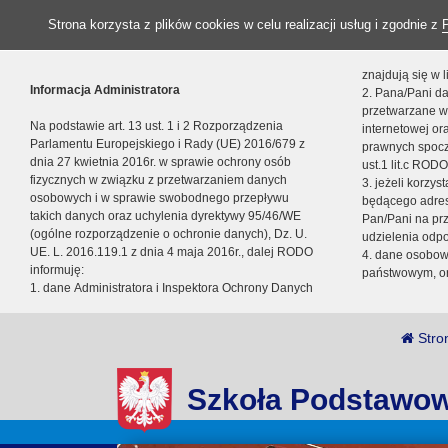
Strona korzysta z plików cookies w celu realizacji usług i zgodnie z
znajdują się w
Informacja Administratora
2. Pana/Pani da
przetwarzane w
Na podstawie art. 13 ust. 1 i 2 Rozporządzenia
internetowej o
Parlamentu Europejskiego i Rady (UE) 2016/679 z
prawnych spocz
dnia 27 kwietnia 2016r. w sprawie ochrony osób
ust.1 lit.c RODO
fizycznych w związku z przetwarzaniem danych
3. jeżeli korzy
osobowych i w sprawie swobodnego przepływu
będącego adres
takich danych oraz uchylenia dyrektywy 95/46/WE
Pan/Pani na pr
(ogólne rozporządzenie o ochronie danych), Dz. U.
udzielenia odp
UE. L. 2016.119.1 z dnia 4 maja 2016r., dalej RODO
4. dane osobo
informuję:
państwowym, or
1. dane Administratora i Inspektora Ochrony Danych
Stro
Szkoła Podstawow