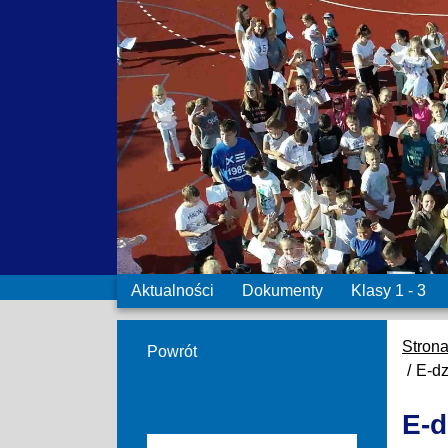
Aktualności
Dokumenty
Klasy 1 - 3
Stron
Powrót
E-dz
E-d