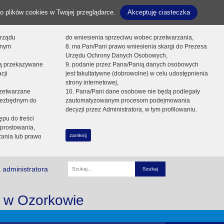
o plików cookies w Twojej przeglądarce.
Akceptuję ciasteczka
orządu
do wniesienia sprzeciwu wobec przetwarzania,
onym
8. ma Pan/Pani prawo wniesienia skargi do Prezesa
Urzędu Ochrony Danych Osobowych,
dą przekazywane
9. podanie przez Pana/Panią danych osobowych
cji
jest fakultatywne (dobrowolne) w celu udostępnienia
strony internetowej,
zetwarzane
10. Pana/Pani dane osobowe nie będą podlegały
niezbędnym do
zautomatyzowanym procesom podejmowania
decyzji przez Administratora, w tym profilowaniu.
ępu do treści
prostowania,
zamknij
zania lub prawo
 administratora
Fraza
i w Ozorkowie