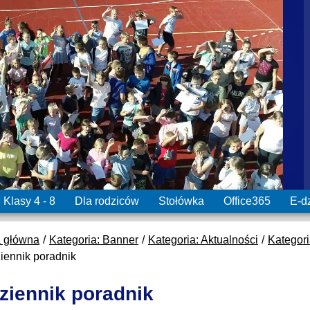
Klasy 4 - 8
Dla rodziców
Stołówka
Office365
E-d
a główna
Kategoria: Banner
Kategoria: Aktualności
Kategori
iennik poradnik
ziennik poradnik